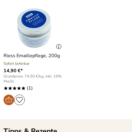
alle Herdarten (Gas, Elektro,
geeignet für:
Glaskeramik, Induktion) und
offenes Feuer
leicht zu reinigen
schnitt- und kratzfest
Riess Emaillepflege, 200g
für Menschen mit Nickelallergie
Sofort lieferbar
geeignet
14,90 €*
Grundpreis: 74,50 €/kg, inkl. 19%
bakterienhemmend und
MwSt.
aromaneutral
(1)
*****
Mit Loch im Griff zum Aufhängen
Mit großem Ausguss
Tipps & Rezepte