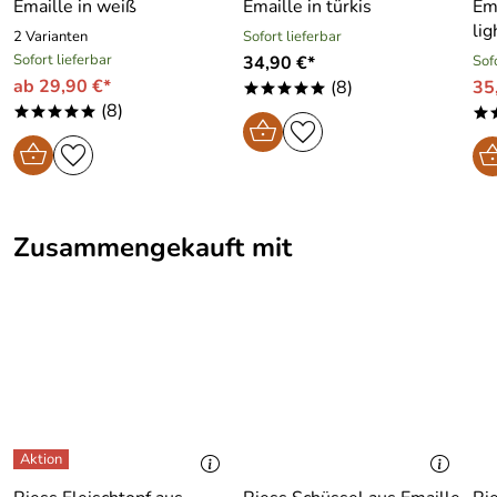
Emaille in weiß
Emaille in türkis
Ema
lig
2 Varianten
Sofort lieferbar
Sofort lieferbar
34,90 €*
Sof
ab 29,90 €*
(8)
35
*****
(8)
*****
*
Zusammengekauft mit