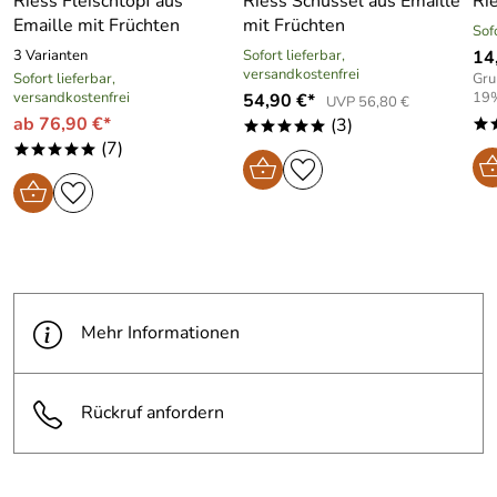
Riess Fleischtopf aus
Riess Schüssel aus Emaille
Ri
Emaille mit Früchten
mit Früchten
Sof
3 Varianten
Sofort lieferbar,
14
versandkostenfrei
Sofort lieferbar,
Gru
versandkostenfrei
19
54,90 €*
UVP 56,80 €
ab 76,90 €*
(3)
*
*****
(7)
*****
Mehr Informationen
Rückruf anfordern