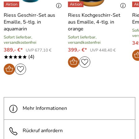
Riess Geschirr-Set aus
Riess Kochgeschirr-Set
Ri
Emaille, 5-tlg. in
aus Emaille, 4-tlg. in
Ema
aquamarin
orange
Sofo
ver
Sofort lieferbar,
Sofort lieferbar,
versandkostenfrei
versandkostenfrei
34
389,- €*
399,- €*
UVP 677,10 €
UVP 448,40 €
(4)
*****
Mehr Informationen
Rückruf anfordern