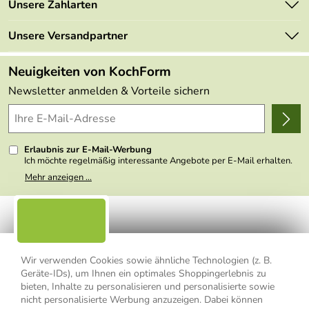
Unsere Zahlarten
Mehrwertsteuerfrei
Neu
Retourenportal
Unsere Versandpartner
Angebote
FAQs
Made in Germany
Neuigkeiten von KochForm
Lieferbedingungen
Themen
Newsletter anmelden & Vorteile sichern
Delivery Terms
Wir über uns
Kundenlogin
Presse
Erlaubnis zur E-Mail-Werbung
Ich möchte regelmäßig interessante Angebote per E-Mail erhalten.
Meine E-Mail-Adresse wird nicht an andere Unternehmen
Mehr anzeigen ...
weitergegeben. Zu statistischen Zwecken wird in anonymer Form
ausgewertet, welche Links im Newsletter geklickt werden. Dabei ist
nicht erkennbar, welche konkrete Person geklickt hat. Diese
Einwilligung zur Nutzung meiner E-Mail- Adresse für Werbezwecke
kann ich jederzeit mit Wirkung für die Zukunft widerrufen, indem ich
den Link "Abmelden" am Ende des Newsletters anklicke oder die
Option Newsletter im Mitgliederbereich deaktiviere. Die
Datenschutzerklärung
habe ich zur Kenntnis genommen.
Wir verwenden Cookies sowie ähnliche Technologien (z. B.
Geräte-IDs), um Ihnen ein optimales Shoppingerlebnis zu
bieten, Inhalte zu personalisieren und personalisierte sowie
Impressum
Datenschutzerklärung
AGB
nicht personalisierte Werbung anzuzeigen. Dabei können