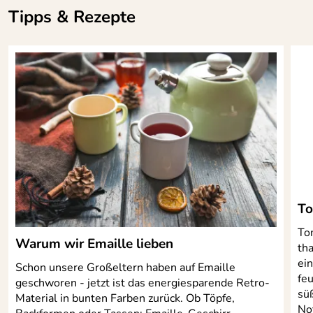
Tipps & Rezepte
To
Tom
Warum wir Emaille lieben
tha
ei
Schon unsere Großeltern haben auf Emaille
fe
geschworen - jetzt ist das energiesparende Retro-
sü
Material in bunten Farben zurück. Ob Töpfe,
No