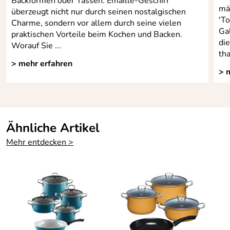
Backformen oder Tassen: Emaille-Geschirr
mäc
überzeugt nicht nur durch seinen nostalgischen
'To
Charme, sondern vor allem durch seine vielen
Gal
praktischen Vorteile beim Kochen und Backen.
die
Worauf Sie ...
th
> mehr erfahren
> 
Ähnliche Artikel
Mehr entdecken >