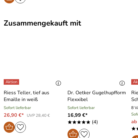
Zusammengekauft mit
Riess Teller, tief aus
Dr. Oetker Gugelhupfform
Ri
Emaille in weiß
Flexxibel
Sc
Sofort lieferbar
Sofort lieferbar
8 V
Sof
26,90 €*
16,99 €*
UVP 28,40 €
ab
(4)
*****
*