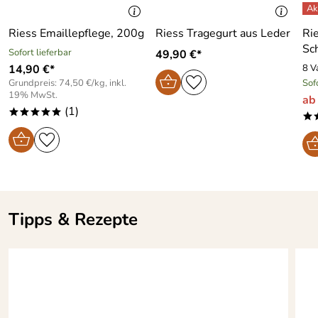
Hersteller: Riess Kelomat GmbH, Maisberg 47, 3341
Ybbsitz, Österreich, anfragen@riess.at
bakterienhemmend und
Riess Emaillepflege, 200g
Riess Tragegurt aus Leder
Ri
aromaneutral
Sc
Sofort lieferbar
49,90 €*
14,90 €*
8 V
mit Bördelrand und zwei
Grundpreis: 74,50 €/kg, inkl.
Sof
Emaillegriffen
19% MwSt.
ab
(1)
*****
Außen Schwarzemaille, innen
*
granitgesprenkelt
Tipps & Rezepte