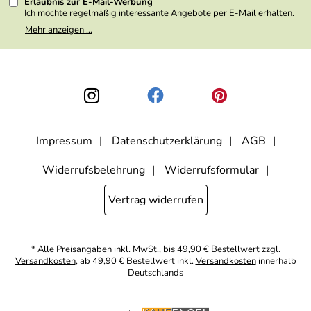
Erlaubnis zur E-Mail-Werbung
Ich möchte regelmäßig interessante Angebote per E-Mail erhalten.
Meine E-Mail-Adresse wird nicht an andere Unternehmen
Mehr anzeigen ...
weitergegeben. Zu statistischen Zwecken wird in anonymer Form
ausgewertet, welche Links im Newsletter geklickt werden. Dabei ist
nicht erkennbar, welche konkrete Person geklickt hat. Diese
Einwilligung zur Nutzung meiner E-Mail- Adresse für Werbezwecke
kann ich jederzeit mit Wirkung für die Zukunft widerrufen, indem ich
den Link "Abmelden" am Ende des Newsletters anklicke oder die
Option Newsletter im Mitgliederbereich deaktiviere. Die
Datenschutzerklärung
habe ich zur Kenntnis genommen.
Impressum
Datenschutzerklärung
AGB
Widerrufsbelehrung
Widerrufsformular
Vertrag widerrufen
* Alle Preisangaben inkl. MwSt., bis 49,90 € Bestellwert zzgl.
Versandkosten
, ab 49,90 € Bestellwert inkl.
Versandkosten
innerhalb
Deutschlands