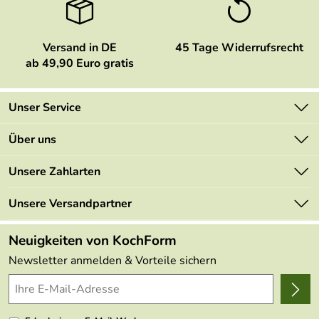
Versand in DE
45 Tage Widerrufsrecht
ab 49,90 Euro gratis
Unser Service
Kontakt
Über uns
Newsletter
Marken
Unsere Zahlarten
Mehrwertsteuerfrei
Neu
Retourenportal
Unsere Versandpartner
Angebote
FAQs
Made in Germany
Neuigkeiten von KochForm
Lieferbedingungen
Themen
Newsletter anmelden & Vorteile sichern
Delivery Terms
Wir über uns
Kundenlogin
Presse