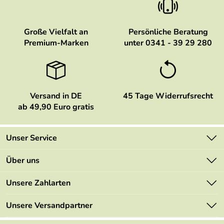
Große Vielfalt an
Persönliche Beratung
Premium-Marken
unter 0341 - 39 29 280
Versand in DE
45 Tage Widerrufsrecht
ab 49,90 Euro gratis
Unser Service
Kontakt
Über uns
Newsletter
Marken
Unsere Zahlarten
Mehrwertsteuerfrei
Neu
Retourenportal
Unsere Versandpartner
Angebote
FAQs