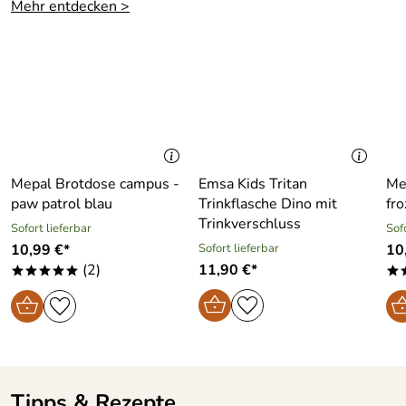
Mehr entdecken >
Mepal Brotdose campus -
Emsa Kids Tritan
Me
paw patrol blau
Trinkflasche Dino mit
fr
Trinkverschluss
Sofort lieferbar
Sof
10,99 €*
Sofort lieferbar
10
(2)
11,90 €*
*****
*
Tipps & Rezepte