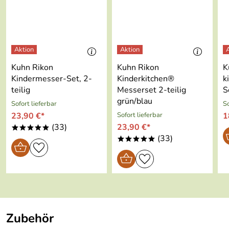
Hersteller: RÖSLE GmbH & Co. KG, Johann-Georg-Fendt-
Gewicht:
0,176 kg
Straße 38, 87616 Marktoberdorf, info@roesle.de
für Kinder ab 3 Jahren geeignet
Kuhn Rikon
Kuhn Rikon
K
Kindermesser-Set, 2-
Kinderkitchen®
k
teilig
Messerset 2-teilig
S
grün/blau
Sofort lieferbar
So
23,90 €*
Sofort lieferbar
1
(33)
23,90 €*
*****
(33)
*****
Zubehör