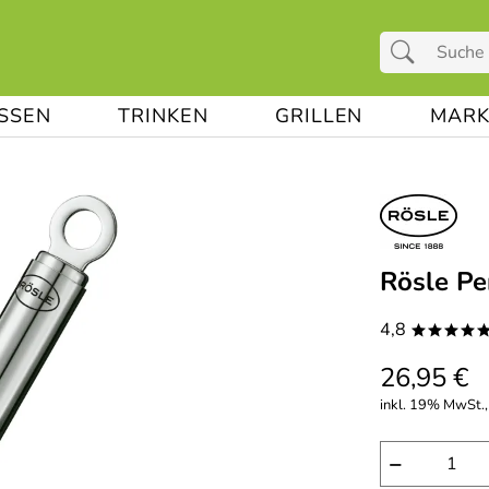
ESSEN
TRINKEN
GRILLEN
MARK
Rösle Pe
4,8
****
26,95 €
inkl. 19% MwSt.,
−