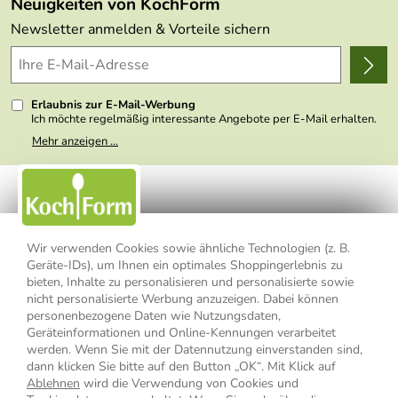
Neuigkeiten von KochForm
Lieferbedingungen
Themen
Newsletter anmelden & Vorteile sichern
Delivery Terms
Wir über uns
Kundenlogin
Presse
Erlaubnis zur E-Mail-Werbung
Ich möchte regelmäßig interessante Angebote per E-Mail erhalten.
Meine E-Mail-Adresse wird nicht an andere Unternehmen
Mehr anzeigen ...
weitergegeben. Zu statistischen Zwecken wird in anonymer Form
ausgewertet, welche Links im Newsletter geklickt werden. Dabei ist
nicht erkennbar, welche konkrete Person geklickt hat. Diese
Einwilligung zur Nutzung meiner E-Mail- Adresse für Werbezwecke
kann ich jederzeit mit Wirkung für die Zukunft widerrufen, indem ich
den Link "Abmelden" am Ende des Newsletters anklicke oder die
Option Newsletter im Mitgliederbereich deaktiviere. Die
Datenschutzerklärung
habe ich zur Kenntnis genommen.
Wir verwenden Cookies sowie ähnliche Technologien (z. B.
Geräte-IDs), um Ihnen ein optimales Shoppingerlebnis zu
Impressum
Datenschutzerklärung
AGB
bieten, Inhalte zu personalisieren und personalisierte sowie
nicht personalisierte Werbung anzuzeigen. Dabei können
personenbezogene Daten wie Nutzungsdaten,
Widerrufsbelehrung
Widerrufsformular
Geräteinformationen und Online-Kennungen verarbeitet
werden. Wenn Sie mit der Datennutzung einverstanden sind,
Vertrag widerrufen
dann klicken Sie bitte auf den Button „OK“. Mit Klick auf
Ablehnen
wird die Verwendung von Cookies und