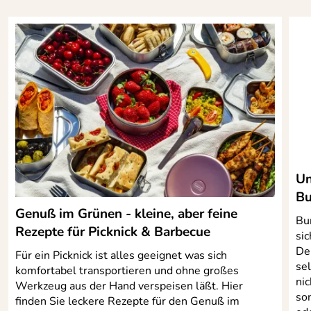
Un
Bu
Genuß im Grünen - kleine, aber feine
Bu
Rezepte für Picknick & Barbecue
si
De
Für ein Picknick ist alles geeignet was sich
se
komfortabel transportieren und ohne großes
ni
Werkzeug aus der Hand verspeisen läßt. Hier
son
finden Sie leckere Rezepte für den Genuß im