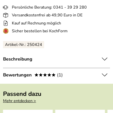
Persönliche Beratung: 0341 - 39 29 280
Versandkostenfrei ab 49,90 Euro in DE
Kauf auf Rechnung möglich
Sicher bestellen bei KochForm
Artikel-Nr.: 250424
Beschreibung
Rösle Pizzastein VARIO 30 cm. Passend für das VARIO-
Grillrostsystem. Ideal für die Zubereitung von knuspriger
Bewertungen
(1)
*****
Pizza, Flammkuchen und Brot.
5,0
*****
Der Pizzastein Vario passt auf das Vario-Grillrostsystem
Passend dazu
und ist ideal für die Zubereitung von Pizza und Brot auf
5
dem Grill oder im Backofen. Der Schamottstein speichert
Mehr entdecken >
4
die Wärme und gibt diese gleichmäßig ab.
3