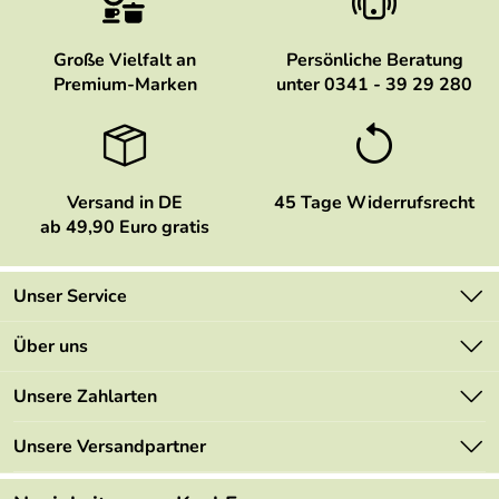
Große Vielfalt an
Persönliche Beratung
Premium-Marken
unter 0341 - 39 29 280
Versand in DE
45 Tage Widerrufsrecht
ab 49,90 Euro gratis
Unser Service
Kontakt
Über uns
Newsletter
Marken
Unsere Zahlarten
Mehrwertsteuerfrei
Neu
Retourenportal
Unsere Versandpartner
Angebote
FAQs
Made in Germany