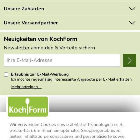
Newsletter
Marken
Unsere Zahlarten
Mehrwertsteuerfrei
Neu
Retourenportal
Unsere Versandpartner
Angebote
FAQs
Made in Germany
Neuigkeiten von KochForm
Lieferbedingungen
Themen
Newsletter anmelden & Vorteile sichern
Delivery Terms
Wir über uns
Kundenlogin
Presse
Erlaubnis zur E-Mail-Werbung
Ich möchte regelmäßig interessante Angebote per E-Mail erhalten.
Meine E-Mail-Adresse wird nicht an andere Unternehmen
Mehr anzeigen ...
weitergegeben. Zu statistischen Zwecken wird in anonymer Form
ausgewertet, welche Links im Newsletter geklickt werden. Dabei ist
nicht erkennbar, welche konkrete Person geklickt hat. Diese
Einwilligung zur Nutzung meiner E-Mail- Adresse für Werbezwecke
kann ich jederzeit mit Wirkung für die Zukunft widerrufen, indem ich
den Link "Abmelden" am Ende des Newsletters anklicke oder die
Option Newsletter im Mitgliederbereich deaktiviere. Die
Datenschutzerklärung
habe ich zur Kenntnis genommen.
Wir verwenden Cookies sowie ähnliche Technologien (z. B.
Geräte-IDs), um Ihnen ein optimales Shoppingerlebnis zu
Impressum
Datenschutzerklärung
AGB
bieten, Inhalte zu personalisieren und personalisierte sowie