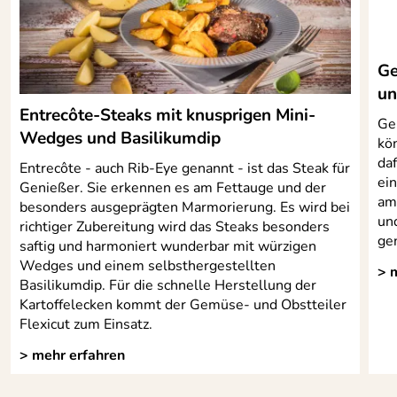
Ge
un
Entrecôte-Steaks mit knusprigen Mini-
Ge
Wedges und Basilikumdip
kö
daf
Entrecôte - auch Rib-Eye genannt - ist das Steak für
ei
Genießer. Sie erkennen es am Fettauge und der
am 
besonders ausgeprägten Marmorierung. Es wird bei
un
richtiger Zubereitung wird das Steaks besonders
gen
saftig und harmoniert wunderbar mit würzigen
Wedges und einem selbsthergestellten
> 
Basilikumdip. Für die schnelle Herstellung der
Kartoffelecken kommt der Gemüse- und Obstteiler
Flexicut zum Einsatz.
> mehr erfahren