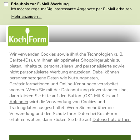
Erlaubnis zur E-Mail-Werbung
Ich möchte regelmäßig interessante Angebote per E-Mail erhalten.
Meine E-Mail-Adresse wird nicht an andere Unternehmen
Mehr anzeigen ...
weitergegeben. Zu statistischen Zwecken wird in anonymer Form
ausgewertet, welche Links im Newsletter geklickt werden. Dabei ist
nicht erkennbar, welche konkrete Person geklickt hat. Diese
Einwilligung zur Nutzung meiner E-Mail- Adresse für Werbezwecke
kann ich jederzeit mit Wirkung für die Zukunft widerrufen, indem ich
den Link "Abmelden" am Ende des Newsletters anklicke oder die
Option Newsletter im Mitgliederbereich deaktiviere. Die
Datenschutzerklärung
habe ich zur Kenntnis genommen.
Wir verwenden Cookies sowie ähnliche Technologien (z. B.
Geräte-IDs), um Ihnen ein optimales Shoppingerlebnis zu
bieten, Inhalte zu personalisieren und personalisierte sowie
Impressum
Datenschutzerklärung
AGB
nicht personalisierte Werbung anzuzeigen. Dabei können
personenbezogene Daten wie Nutzungsdaten,
Widerrufsbelehrung
Widerrufsformular
Geräteinformationen und Online-Kennungen verarbeitet
werden. Wenn Sie mit der Datennutzung einverstanden sind,
Vertrag widerrufen
dann klicken Sie bitte auf den Button „OK“. Mit Klick auf
Ablehnen
wird die Verwendung von Cookies und
Trackingdaten ausgeschaltet. Wenn Sie mehr über die
Verwendung und den Schutz Ihrer Daten bei KochForm
* Alle Preisangaben inkl. MwSt., bis 49,90 € Bestellwert zzgl.
erfahren wollen, dann klicken Sie bitte auf
Datenschutz öffnen
Versandkosten
, ab 49,90 € Bestellwert inkl.
Versandkosten
innerhalb
.
Deutschlands