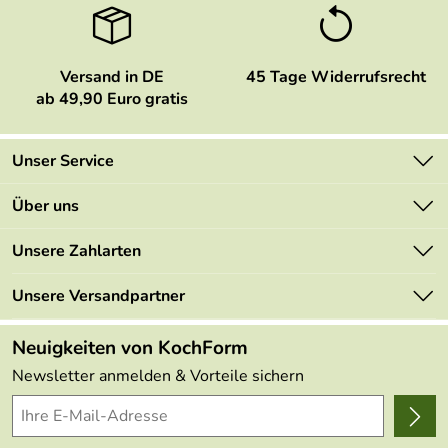
Versand in DE
45 Tage Widerrufsrecht
ab 49,90 Euro gratis
Unser Service
Kontakt
Über uns
Newsletter
Marken
Unsere Zahlarten
Mehrwertsteuerfrei
Neu
Retourenportal
Unsere Versandpartner
Angebote
FAQs
Made in Germany
Neuigkeiten von KochForm
Lieferbedingungen
Themen
Newsletter anmelden & Vorteile sichern
Delivery Terms
Wir über uns
Kundenlogin
Presse