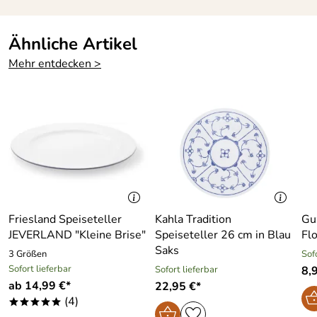
Ähnliche Artikel
Mehr entdecken >
Friesland Speiseteller
Kahla Tradition
Guz
JEVERLAND "Kleine Brise"
Speiseteller 26 cm in Blau
Fl
Saks
3 Größen
Sof
Sofort lieferbar
Sofort lieferbar
8,
ab 14,99 €*
22,95 €*
(4)
*****