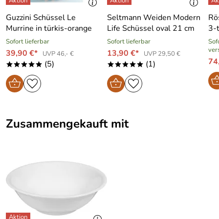
Guzzini Schüssel Le
Seltmann Weiden Modern
Rö
Murrine in türkis-orange
Life Schüssel oval 21 cm
3-t
Sofort lieferbar
Sofort lieferbar
Sofo
ver
39,90 €*
13,90 €*
UVP 46,- €
UVP 29,50 €
74
(5)
(1)
*****
*****
Zusammengekauft mit