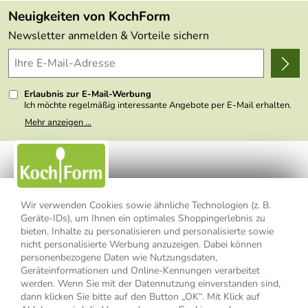
FAQs
Made in Germany
Neuigkeiten von KochForm
Lieferbedingungen
Themen
Newsletter anmelden & Vorteile sichern
Delivery Terms
Wir über uns
Kundenlogin
Presse
Erlaubnis zur E-Mail-Werbung
Ich möchte regelmäßig interessante Angebote per E-Mail erhalten.
Meine E-Mail-Adresse wird nicht an andere Unternehmen
Mehr anzeigen ...
weitergegeben. Zu statistischen Zwecken wird in anonymer Form
ausgewertet, welche Links im Newsletter geklickt werden. Dabei ist
nicht erkennbar, welche konkrete Person geklickt hat. Diese
Einwilligung zur Nutzung meiner E-Mail- Adresse für Werbezwecke
kann ich jederzeit mit Wirkung für die Zukunft widerrufen, indem ich
den Link "Abmelden" am Ende des Newsletters anklicke oder die
Option Newsletter im Mitgliederbereich deaktiviere. Die
Datenschutzerklärung
habe ich zur Kenntnis genommen.
Wir verwenden Cookies sowie ähnliche Technologien (z. B.
Geräte-IDs), um Ihnen ein optimales Shoppingerlebnis zu
Impressum
Datenschutzerklärung
AGB
bieten, Inhalte zu personalisieren und personalisierte sowie
nicht personalisierte Werbung anzuzeigen. Dabei können
personenbezogene Daten wie Nutzungsdaten,
Widerrufsbelehrung
Widerrufsformular
Geräteinformationen und Online-Kennungen verarbeitet
werden. Wenn Sie mit der Datennutzung einverstanden sind,
Vertrag widerrufen
dann klicken Sie bitte auf den Button „OK“. Mit Klick auf