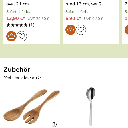
est:
oval 21 cm
rund 13 cm, weiß
2
Sofort lieferbar
Sofort lieferbar
So
Ofenfest:
ja
13,90 €*
5,90 €*
1
UVP 29,50 €
UVP 9,80 €
(1)
Kühlschrankfes
ja
*****
t:
Gefriertruhenfe
ja
st:
Material:
Porzellan
Zubehör
Made in:
Germany
Mehr entdecken >
hohe Kantenschlagfestigkeit
be green: Umwelt-Qualitäts-
Siegel