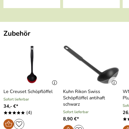
Gefriertruhenfe
ja
st:
Material:
Porzellan
Zubehör
Made in:
Germany
hohe Kantenschlagfestigkeit
be green: Umwelt-Qualitäts-
Siegel
Le Creuset Schöpflöffel
Kuhn Rikon Swiss
WM
Schöpflöffel antihaft
Pl
Sofort lieferbar
schwarz
34,- €*
Sof
(4)
Sofort lieferbar
26
*****
8,90 €*
*