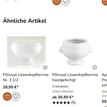
Ähnliche Artikel
Pillivuyt Löwenkopfterrine
Pillivuyt Löwenkopfterrine
Ap
Nr. 3 1/2
handgefertigt
Pre
sc
2 Varianten
28,95 €*
Sofort lieferbar
Sofo
ver
ab 36,95 €*
59
(5)
*****