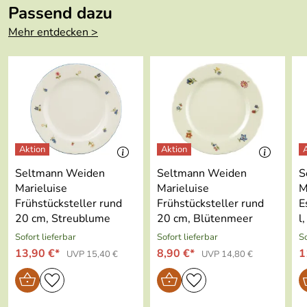
Chr.-Seltmann-Straße 59-67, 92637 Weiden,
Passend dazu
service@seltmann.com
Farbe:
creme
Mehr entdecken >
Länge:
28.6 cm
Breite:
21.9 cm
Höhe:
19.5 cm
Inhalt:
3.05 l
Mikrowellenge
ja
Seltmann Weiden
Seltmann Weiden
S
eignet:
Marieluise
Marieluise
M
Frühstücksteller rund
Frühstücksteller rund
E
Spülmaschinenf
ja
20 cm, Streublume
20 cm, Blütenmeer
l
est:
Sofort lieferbar
Sofort lieferbar
So
13,90 €*
8,90 €*
1
UVP 15,40 €
UVP 14,80 €
Ofenfest:
ja
Kühlschrankfes
ja
t: