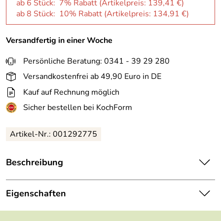
ab 6 Stück: 7% Rabatt (Artikelpreis:
139,41 €
)
ab 8 Stück: 10% Rabatt (Artikelpreis:
134,91 €
)
Versandfertig in einer Woche
Persönliche Beratung: 0341 - 39 29 280
Versandkostenfrei ab 49,90 Euro in DE
Kauf auf Rechnung möglich
Sicher bestellen bei KochForm
Artikel-Nr.: 001292775
Beschreibung
Seltmann Weiden Marieluise Terrine mit Deckel 3,00 l,
elfenbein.
Eigenschaften
Hersteller: Porzellanfabriken Christian Seltmann GmbH ,
Serie:
Marieluise