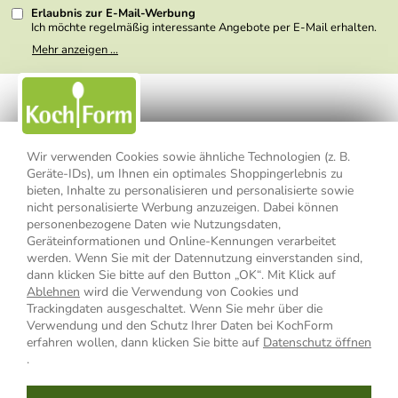
Erlaubnis zur E-Mail-Werbung
Ich möchte regelmäßig interessante Angebote per E-Mail erhalten.
Meine E-Mail-Adresse wird nicht an andere Unternehmen
Mehr anzeigen ...
weitergegeben. Zu statistischen Zwecken wird in anonymer Form
ausgewertet, welche Links im Newsletter geklickt werden. Dabei ist
nicht erkennbar, welche konkrete Person geklickt hat. Diese
Einwilligung zur Nutzung meiner E-Mail- Adresse für Werbezwecke
kann ich jederzeit mit Wirkung für die Zukunft widerrufen, indem ich
den Link "Abmelden" am Ende des Newsletters anklicke oder die
Option Newsletter im Mitgliederbereich deaktiviere. Die
Datenschutzerklärung
habe ich zur Kenntnis genommen.
Wir verwenden Cookies sowie ähnliche Technologien (z. B.
Geräte-IDs), um Ihnen ein optimales Shoppingerlebnis zu
Impressum
Datenschutzerklärung
AGB
bieten, Inhalte zu personalisieren und personalisierte sowie
nicht personalisierte Werbung anzuzeigen. Dabei können
personenbezogene Daten wie Nutzungsdaten,
Widerrufsbelehrung
Widerrufsformular
Geräteinformationen und Online-Kennungen verarbeitet
werden. Wenn Sie mit der Datennutzung einverstanden sind,
Vertrag widerrufen
dann klicken Sie bitte auf den Button „OK“. Mit Klick auf
Ablehnen
wird die Verwendung von Cookies und
Trackingdaten ausgeschaltet. Wenn Sie mehr über die
Verwendung und den Schutz Ihrer Daten bei KochForm
* Alle Preisangaben inkl. MwSt., bis 49,90 € Bestellwert zzgl.
erfahren wollen, dann klicken Sie bitte auf
Datenschutz öffnen
Versandkosten
, ab 49,90 € Bestellwert inkl.
Versandkosten
innerhalb
.
Deutschlands