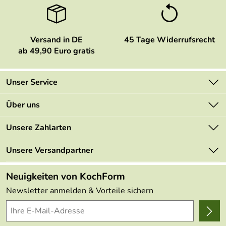
Versand in DE
45 Tage Widerrufsrecht
ab 49,90 Euro gratis
Unser Service
Kontakt
Über uns
Newsletter
Marken
Unsere Zahlarten
Mehrwertsteuerfrei
Neu
Retourenportal
Unsere Versandpartner
Angebote
FAQs
Made in Germany
Neuigkeiten von KochForm
Lieferbedingungen
Themen
Newsletter anmelden & Vorteile sichern
Delivery Terms
Wir über uns
Kundenlogin
Presse