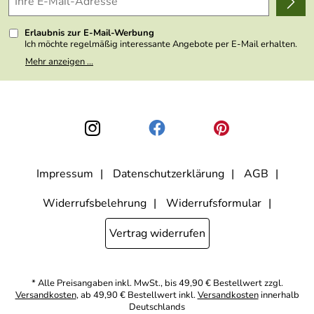
Kundenlogin
Presse
Erlaubnis zur E-Mail-Werbung
Ich möchte regelmäßig interessante Angebote per E-Mail erhalten.
Meine E-Mail-Adresse wird nicht an andere Unternehmen
Mehr anzeigen ...
weitergegeben. Zu statistischen Zwecken wird in anonymer Form
ausgewertet, welche Links im Newsletter geklickt werden. Dabei ist
nicht erkennbar, welche konkrete Person geklickt hat. Diese
Einwilligung zur Nutzung meiner E-Mail- Adresse für Werbezwecke
kann ich jederzeit mit Wirkung für die Zukunft widerrufen, indem ich
den Link "Abmelden" am Ende des Newsletters anklicke oder die
Option Newsletter im Mitgliederbereich deaktiviere. Die
Datenschutzerklärung
habe ich zur Kenntnis genommen.
Impressum
Datenschutzerklärung
AGB
Widerrufsbelehrung
Widerrufsformular
Vertrag widerrufen
* Alle Preisangaben inkl. MwSt., bis 49,90 € Bestellwert zzgl.
Versandkosten
, ab 49,90 € Bestellwert inkl.
Versandkosten
innerhalb
Deutschlands