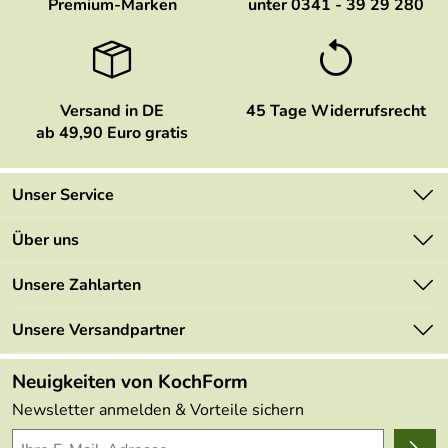
Premium-Marken
unter 0341 - 39 29 280
Versand in DE
45 Tage Widerrufsrecht
ab 49,90 Euro gratis
Unser Service
Kontakt
Über uns
Newsletter
Marken
Unsere Zahlarten
Mehrwertsteuerfrei
Neu
Retourenportal
Unsere Versandpartner
Angebote
FAQs
Made in Germany
Neuigkeiten von KochForm
Lieferbedingungen
Themen
Newsletter anmelden & Vorteile sichern
Delivery Terms
Wir über uns