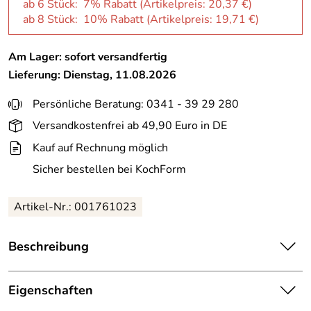
ab 6 Stück: 7% Rabatt (Artikelpreis:
20,37 €
)
ab 8 Stück: 10% Rabatt (Artikelpreis:
19,71 €
)
Am Lager: sofort versandfertig
Lieferung: Dienstag, 11.08.2026
Persönliche Beratung: 0341 - 39 29 280
Versandkostenfrei ab 49,90 Euro in DE
Kauf auf Rechnung möglich
Sicher bestellen bei KochForm
Artikel-Nr.: 001761023
Beschreibung
Seltmann Weiden Modern Life Foodbowl 20 cm, Black
Line.
Eigenschaften