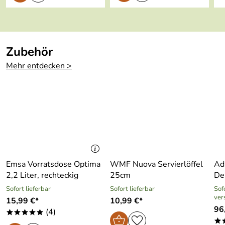
Gefriertruhenfe
ja
st:
Material:
Porzellan
Zubehör
Made in:
Germany
Mehr entdecken >
hohe Kantenschlagfestigkeit
be green: Umwelt-Qualitäts-
Siegel
Emsa Vorratsdose Optima
WMF Nuova Servierlöffel
Ad
2,2 Liter, rechteckig
25cm
De
Sofort lieferbar
Sofort lieferbar
Sofo
ver
15,99 €*
10,99 €*
96
(4)
*****
*