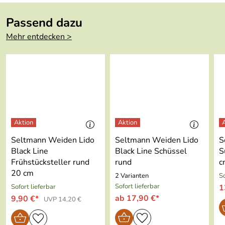
Hersteller: Porzellanfabriken Christian Seltmann GmbH ,
Serie:
Modern Life
Chr.-Seltmann-Straße 59-67, 92637 Weiden,
Passend dazu
service@seltmann.com
Farbe:
schwarz
Mehr entdecken >
Länge:
20.3 cm
Höhe:
7.8 cm
Inhalt:
1.72 l
Mikrowellenge
ja
eignet:
Seltmann Weiden Lido
Seltmann Weiden Lido
S
Spülmaschinenf
ja
Black Line
Black Line Schüssel
S
est:
Frühstücksteller rund
rund
c
20 cm
2 Varianten
So
Ofenfest:
ja
Sofort lieferbar
Sofort lieferbar
1
ab 17,90 €*
9,90 €*
UVP 14,20 €
Kühlschrankfes
ja
t: