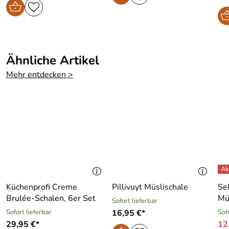
Ähnliche Artikel
Mehr entdecken >
Küchenprofi Creme
Pillivuyt Müslischale
Se
Brulée-Schalen, 6er Set
Mü
Sofort lieferbar
Sofort lieferbar
16,95 €*
Sof
29,95 €*
12