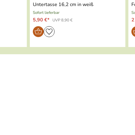
Untertasse 16,2 cm in weiß
F
Sofort lieferbar
So
5,90 €*
2
UVP 8,90 €