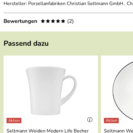
Hersteller: Porzellanfabriken Christian Seltmann GmbH ,
Bewertungen
(2)
*****
5,0
*****
Passend dazu
5
4
3
2
1
G.
Verifizierte Bewertung
*****
Die Teller kamen wegen schlechter Verpackung zerbrochen an. 
und bekam zwei Tage danach -diesmal gut verpackte- neue Tel
Kaufdatum: 19.05.2016
Bewertungsdatum: 17.06.2016
Seltmann Weiden Modern Life Becher
Seltmann We