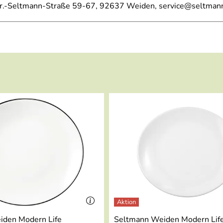
 Chr.-Seltmann-Straße 59-67, 92637 Weiden, service@seltman
Ein kurzes Mail an die Firma half mir sofort weiter. Ich brau
ler zugesandt. Wir sind mit dem Service sehr zufrieden und a
iden Modern Life
Seltmann Weiden Modern Life