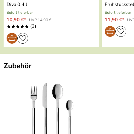
Ortner
Verifizierte Bewertung
*****
Diva 0,4 l
Frühstückstel
Schönes Design, Teller ein wenig zu schwer.
Sofort lieferbar
Sofort lieferbar
Lieferung prompt und perfektes Kundenservice.
10,90 €*
11,90 €*
UVP 14,90 €
UVP
(3)
Kaufdatum: 19.05.2016
*****
Bewertungsdatum: 06.06.2016
Zubehör