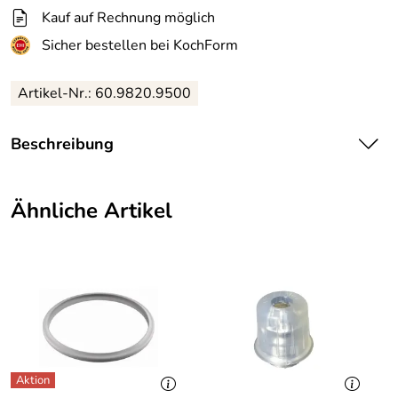
Kauf auf Rechnung möglich
Sicher bestellen bei KochForm
Artikel-Nr.: 60.9820.9500
Beschreibung
Silit Dichtungsring für Restdrucksicherung. Dichtungsring
für den Deckelgriff der Sicomatic t-plus, T und D
Ähnliche Artikel
Schnellkochtöpfe.
Hersteller: Groupe SEB WMF Consumer GmbH, WMF
Platz 1, 73312 Geislingen an der Steige, info@wmf.de