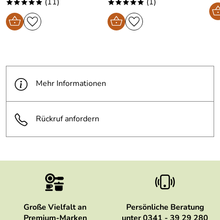
(11)
(1)
sonia
*****
*****
*****
Verifizierte Bewertung
Der Kurzzeitmesser funktionieret super und ist
empfehlenswert
Kaufdatum: 09.12.2013
Bewertungsdatum: 26.12.2013
Mehr Informationen
Rückruf anfordern
Große Vielfalt an
Persönliche Beratung
Premium-Marken
unter 0341 - 39 29 280