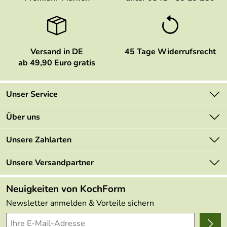
Versand in DE
45 Tage Widerrufsrecht
ab 49,90 Euro gratis
Unser Service
Kontakt
Über uns
Newsletter
Marken
Unsere Zahlarten
Mehrwertsteuerfrei
Neu
Retourenportal
Unsere Versandpartner
Angebote
FAQs
Made in Germany
Neuigkeiten von KochForm
Lieferbedingungen
Themen
Newsletter anmelden & Vorteile sichern
Delivery Terms
Wir über uns
Kundenlogin