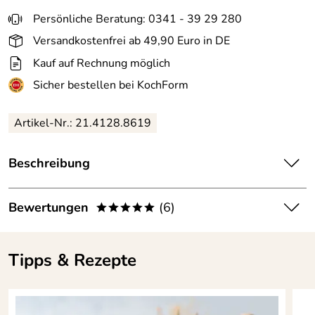
Persönliche Beratung: 0341 - 39 29 280
Versandkostenfrei ab 49,90 Euro in DE
Kauf auf Rechnung möglich
Sicher bestellen bei KochForm
Artikel-Nr.: 21.4128.8619
Beschreibung
Silit
Kurzzeitmesser Attimo in schwarz. Der clevere Timer
für die Küche. Ob zum Eierkochen, Backen oder Kochen mit
Bewertungen
(6)
*****
dem Schnellkochtopf, der digitale Kurzzeitmesser Attimo
von Silit ist perfekt geeignet zum Zeitmessen in der
5,0
*****
Küche.
Tipps & Rezepte
5
Eigenschaften des Silit Kurzzeitmesser Attimo:
4
Material:
ABS-Kunststoff
3