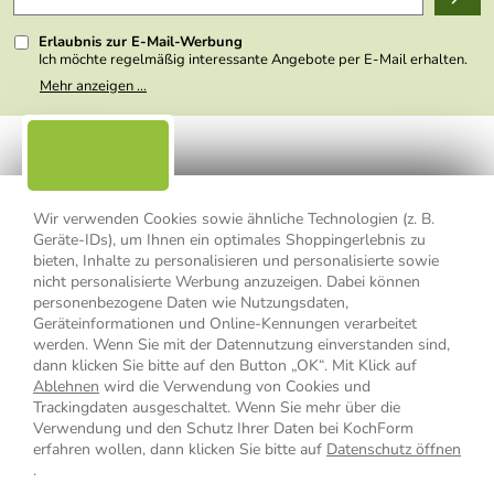
Presse
Erlaubnis zur E-Mail-Werbung
Ich möchte regelmäßig interessante Angebote per E-Mail erhalten.
Meine E-Mail-Adresse wird nicht an andere Unternehmen
Mehr anzeigen ...
weitergegeben. Zu statistischen Zwecken wird in anonymer Form
ausgewertet, welche Links im Newsletter geklickt werden. Dabei ist
nicht erkennbar, welche konkrete Person geklickt hat. Diese
Einwilligung zur Nutzung meiner E-Mail- Adresse für Werbezwecke
kann ich jederzeit mit Wirkung für die Zukunft widerrufen, indem ich
den Link "Abmelden" am Ende des Newsletters anklicke oder die
Option Newsletter im Mitgliederbereich deaktiviere. Die
Datenschutzerklärung
habe ich zur Kenntnis genommen.
Wir verwenden Cookies sowie ähnliche Technologien (z. B.
Geräte-IDs), um Ihnen ein optimales Shoppingerlebnis zu
bieten, Inhalte zu personalisieren und personalisierte sowie
Impressum
Datenschutzerklärung
AGB
nicht personalisierte Werbung anzuzeigen. Dabei können
personenbezogene Daten wie Nutzungsdaten,
Widerrufsbelehrung
Widerrufsformular
Geräteinformationen und Online-Kennungen verarbeitet
werden. Wenn Sie mit der Datennutzung einverstanden sind,
Vertrag widerrufen
dann klicken Sie bitte auf den Button „OK“. Mit Klick auf
Ablehnen
wird die Verwendung von Cookies und
Trackingdaten ausgeschaltet. Wenn Sie mehr über die
Verwendung und den Schutz Ihrer Daten bei KochForm
* Alle Preisangaben inkl. MwSt., bis 49,90 € Bestellwert zzgl.
erfahren wollen, dann klicken Sie bitte auf
Datenschutz öffnen
Versandkosten
, ab 49,90 € Bestellwert inkl.
Versandkosten
innerhalb
.
Deutschlands