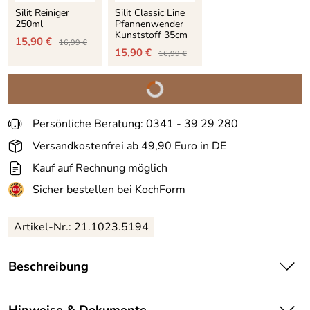
Silit Reiniger
Silit Classic Line
250ml
Pfannenwender
Kunststoff 35cm
15,90 €
16,99 €
15,90 €
16,99 €
Persönliche Beratung: 0341 - 39 29 280
Versandkostenfrei ab 49,90 Euro in DE
Kauf auf Rechnung möglich
Sicher bestellen bei KochForm
Artikel-Nr.:
21.1023.5194
Beschreibung
Universal-
Pfanne
Professional flach von
Silit
. Die
Allround-Pfanne mit hitzeisolierendem Komfort-Griff aus
Hinweise & Dokumente