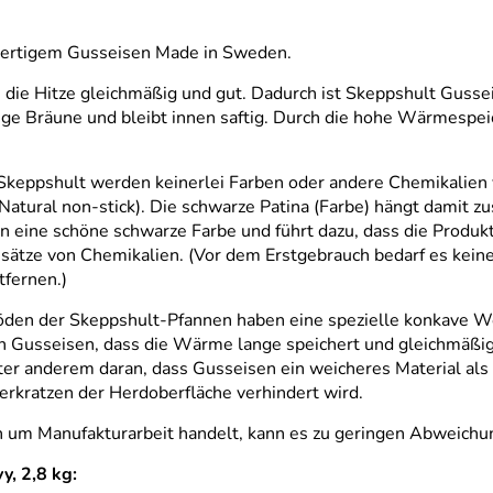
hwertigem Gusseisen Made in Sweden.
n die Hitze gleichmäßig und gut. Dadurch ist Skeppshult Gus
htige Bräune und bleibt innen saftig. Durch die hohe Wärmespe
i Skeppshult werden keinerlei Farben oder andere Chemikali
 (Natural non-stick). Die schwarze Patina (Farbe) hängt damit
n eine schöne schwarze Farbe und führt dazu, dass die Produ
sätze von Chemikalien. (Vor dem Erstgebrauch bedarf es keinerl
fernen.)
öden der Skeppshult-Pfannen haben eine spezielle konkave Wö
ken Gusseisen, dass die Wärme lange speichert und gleichmäßig
nter anderem daran, dass Gusseisen ein weicheres Material als
Verkratzen der Herdoberfläche verhindert wird.
ten um Manufakturarbeit handelt, kann es zu geringen Abweic
, 2,8 kg: