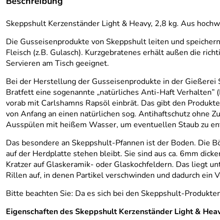
Beschreibung
Skeppshult Kerzenständer Light & Heavy, 2,8 kg. Aus hoc
Die Gusseisenprodukte von Skeppshult leiten und speicher
Fleisch (z.B. Gulasch). Kurzgebratenes erhält außen die ric
Servieren am Tisch geeignet.
Bei der Herstellung der Gusseisenprodukte in der Gießere
Bratfett eine sogenannte „natürliches Anti-Haft Verhalten”
vorab mit Carlshamns Rapsöl einbrät. Das gibt den Produkte
von Anfang an einen natürlichen sog. Antihaftschutz ohne Zu
Ausspülen mit heißem Wasser, um eventuellen Staub zu ent
Das besondere an Skeppshult-Pfannen ist der Boden. Die B
auf der Herdplatte stehen bleibt. Sie sind aus ca. 6mm dic
Kratzer auf Glaskeramik- oder Glaskochfeldern. Das liegt u
Rillen auf, in denen Partikel verschwinden und dadurch ein 
Bitte beachten Sie: Da es sich bei den Skeppshult-Produk
Eigenschaften des Skeppshult Kerzenständer Light & Heavy