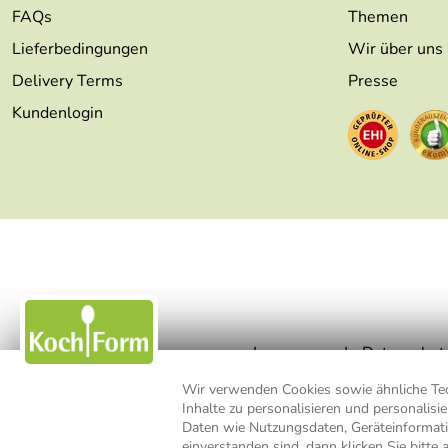
FAQs
Themen
Lieferbedingungen
Wir über uns
Delivery Terms
Presse
Kundenlogin
Impressum
Datenschut
Wir verwenden Cookies sowie ähnliche Tech
Inhalte zu personalisieren und personalis
* Alle Preisangaben inkl. MwSt., b
Daten wie Nutzungsdaten, Geräteinformat
einverstanden sind, dann klicken Sie bitte 