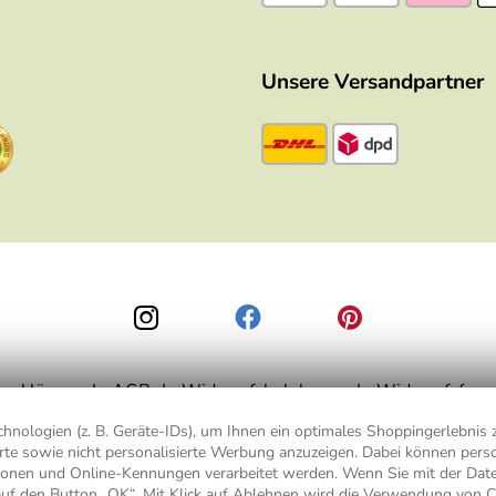
Unsere Versandpartner
zerklärung
AGB
Widerrufsbelehrung
Widerrufsform
nologien (z. B. Geräte-IDs), um Ihnen ein optimales Shoppingerlebnis z
ierte sowie nicht personalisierte Werbung anzuzeigen. Dabei können pe
is 49,90 € Bestellwert zzgl.
Versandkosten
, ab 49,90 € Bestellwert inkl.
Vers
ionen und Online-Kennungen verarbeitet werden. Wenn Sie mit der Da
auf den Button „OK“. Mit Klick auf
Ablehnen
wird die Verwendung von C