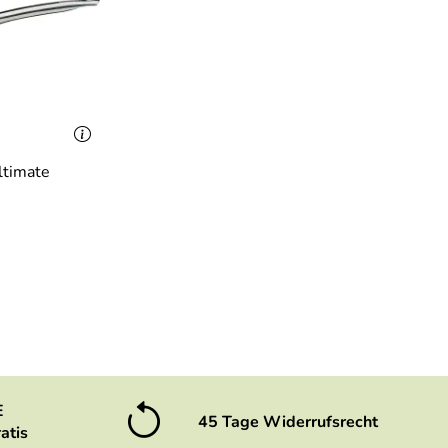
ltimate
E
45 Tage Widerrufsrecht
atis