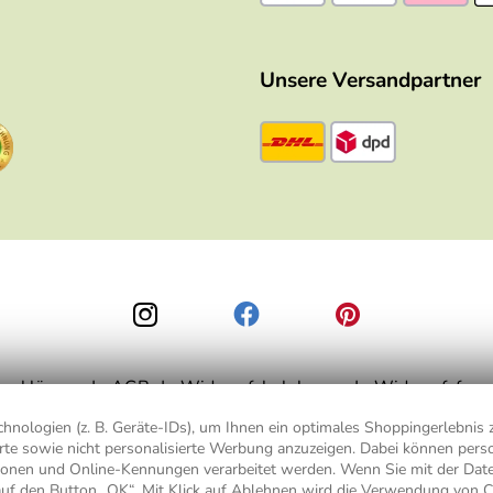
Unsere Versandpartner
zerklärung
AGB
Widerrufsbelehrung
Widerrufsform
nologien (z. B. Geräte-IDs), um Ihnen ein optimales Shoppingerlebnis z
ierte sowie nicht personalisierte Werbung anzuzeigen. Dabei können pe
is 49,90 € Bestellwert zzgl.
Versandkosten
, ab 49,90 € Bestellwert inkl.
Vers
ionen und Online-Kennungen verarbeitet werden. Wenn Sie mit der Da
auf den Button „OK“. Mit Klick auf
Ablehnen
wird die Verwendung von C