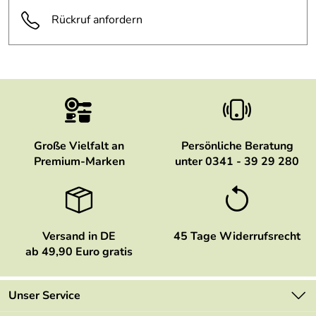
Hersteller: Städter GmbH, Am Kreuzweg 1, 35469
Bewertungsdatum: 11.01.2023
Rückruf anfordern
Allendorf /Lda., info@staedter.de
Sicherheitshinweis: Scharfkantig bei falschem Gebrauch
Große Vielfalt an
Persönliche Beratung
Premium-Marken
unter 0341 - 39 29 280
Versand in DE
45 Tage Widerrufsrecht
ab 49,90 Euro gratis
Unser Service