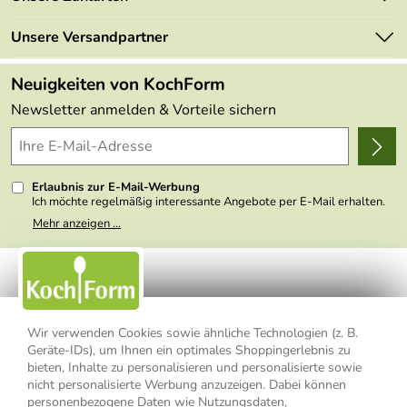
Mehrwertsteuerfrei
Neu
Retourenportal
Unsere Versandpartner
Angebote
FAQs
Made in Germany
Neuigkeiten von KochForm
Lieferbedingungen
Themen
Newsletter anmelden & Vorteile sichern
Delivery Terms
Wir über uns
Kundenlogin
Presse
Erlaubnis zur E-Mail-Werbung
Ich möchte regelmäßig interessante Angebote per E-Mail erhalten.
Meine E-Mail-Adresse wird nicht an andere Unternehmen
Mehr anzeigen ...
weitergegeben. Zu statistischen Zwecken wird in anonymer Form
ausgewertet, welche Links im Newsletter geklickt werden. Dabei ist
nicht erkennbar, welche konkrete Person geklickt hat. Diese
Einwilligung zur Nutzung meiner E-Mail- Adresse für Werbezwecke
kann ich jederzeit mit Wirkung für die Zukunft widerrufen, indem ich
den Link "Abmelden" am Ende des Newsletters anklicke oder die
Option Newsletter im Mitgliederbereich deaktiviere. Die
Datenschutzerklärung
habe ich zur Kenntnis genommen.
Wir verwenden Cookies sowie ähnliche Technologien (z. B.
Geräte-IDs), um Ihnen ein optimales Shoppingerlebnis zu
Impressum
Datenschutzerklärung
AGB
bieten, Inhalte zu personalisieren und personalisierte sowie
nicht personalisierte Werbung anzuzeigen. Dabei können
personenbezogene Daten wie Nutzungsdaten,
Widerrufsbelehrung
Widerrufsformular