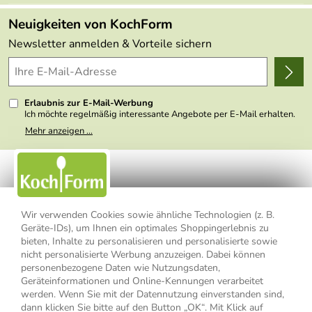
FAQs
Made in Germany
Neuigkeiten von KochForm
Lieferbedingungen
Themen
Newsletter anmelden & Vorteile sichern
Delivery Terms
Wir über uns
Kundenlogin
Presse
Erlaubnis zur E-Mail-Werbung
Ich möchte regelmäßig interessante Angebote per E-Mail erhalten.
Meine E-Mail-Adresse wird nicht an andere Unternehmen
Mehr anzeigen ...
weitergegeben. Zu statistischen Zwecken wird in anonymer Form
ausgewertet, welche Links im Newsletter geklickt werden. Dabei ist
nicht erkennbar, welche konkrete Person geklickt hat. Diese
Einwilligung zur Nutzung meiner E-Mail- Adresse für Werbezwecke
kann ich jederzeit mit Wirkung für die Zukunft widerrufen, indem ich
den Link "Abmelden" am Ende des Newsletters anklicke oder die
Option Newsletter im Mitgliederbereich deaktiviere. Die
Datenschutzerklärung
habe ich zur Kenntnis genommen.
Wir verwenden Cookies sowie ähnliche Technologien (z. B.
Geräte-IDs), um Ihnen ein optimales Shoppingerlebnis zu
bieten, Inhalte zu personalisieren und personalisierte sowie
Impressum
Datenschutzerklärung
AGB
nicht personalisierte Werbung anzuzeigen. Dabei können
personenbezogene Daten wie Nutzungsdaten,
Widerrufsbelehrung
Widerrufsformular
Geräteinformationen und Online-Kennungen verarbeitet
werden. Wenn Sie mit der Datennutzung einverstanden sind,
Vertrag widerrufen
dann klicken Sie bitte auf den Button „OK“. Mit Klick auf