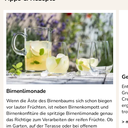
Ge
En
Birnenlimonade
Gr
Cr
Wenn die Äste des Birnenbaums sich schon biegen
erg
vor lauter Früchten, ist neben Birnenkompott und
tr
Birnenkonfitüre die spritzige Birnenlimonade genau
das Richtige zum Verarbeiten der reifen Früchte. Ob
> 
im Garten, auf der Terasse oder bei offenem