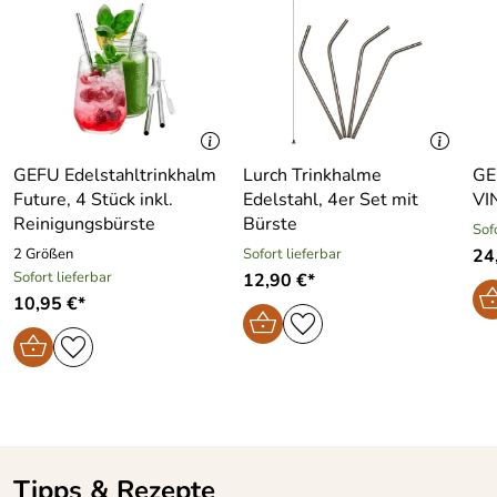
02943 Weißwasser, office@stoelzle-lausitz.de
GEFU Edelstahltrinkhalm
Lurch Trinkhalme
GE
Future, 4 Stück inkl.
Edelstahl, 4er Set mit
VI
Reinigungsbürste
Bürste
Sof
2 Größen
Sofort lieferbar
24
Sofort lieferbar
12,90 €*
10,95 €*
Tipps & Rezepte