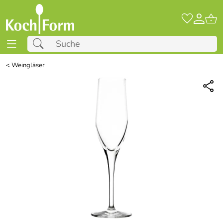
<
Weingläser