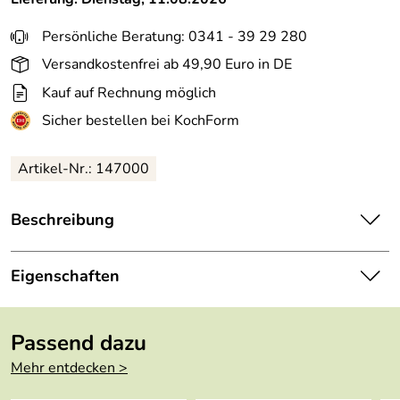
Persönliche Beratung: 0341 - 39 29 280
Versandkostenfrei ab 49,90 Euro in DE
Kauf auf Rechnung möglich
Sicher bestellen bei KochForm
Artikel-Nr.: 147000
Beschreibung
Stölzle Burgunderkelch Exquisit im 6er-Set. Der
Burgunderkelch eignet sich vor allem für reife,
Eigenschaften
hochwertige, tanninarme Rotweine wie zum Beispiel
Brunello di Montalcino, Barolo, Barbaresco, Pinot Noir,
Serie:
Exquisit
Bourgogne-Weine, Tempranillo. Die edlen Exquisit-
Passend dazu
Kelchgläser verfügen über ausgewogene Proportionen
Höhe:
22,2 cm
Mehr entdecken >
und weiche, gerundete Formen. Durch gezogene Stiele
sind die zeitlos schönen Gläser besonders bruchfest und
Fassungsvermö
650 ml