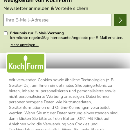
Neuigkeiten von KochForm
Lieferbedingungen
Themen
Newsletter anmelden & Vorteile sichern
Delivery Terms
Wir über uns
Kundenlogin
Presse
Erlaubnis zur E-Mail-Werbung
Ich möchte regelmäßig interessante Angebote per E-Mail erhalten.
Meine E-Mail-Adresse wird nicht an andere Unternehmen
Mehr anzeigen ...
weitergegeben. Zu statistischen Zwecken wird in anonymer Form
ausgewertet, welche Links im Newsletter geklickt werden. Dabei ist
nicht erkennbar, welche konkrete Person geklickt hat. Diese
Einwilligung zur Nutzung meiner E-Mail- Adresse für Werbezwecke
kann ich jederzeit mit Wirkung für die Zukunft widerrufen, indem ich
den Link "Abmelden" am Ende des Newsletters anklicke oder die
Option Newsletter im Mitgliederbereich deaktiviere. Die
Datenschutzerklärung
habe ich zur Kenntnis genommen.
Wir verwenden Cookies sowie ähnliche Technologien (z. B.
Geräte-IDs), um Ihnen ein optimales Shoppingerlebnis zu
Impressum
Datenschutzerklärung
AGB
bieten, Inhalte zu personalisieren und personalisierte sowie
nicht personalisierte Werbung anzuzeigen. Dabei können
personenbezogene Daten wie Nutzungsdaten,
Widerrufsbelehrung
Widerrufsformular
Geräteinformationen und Online-Kennungen verarbeitet
werden. Wenn Sie mit der Datennutzung einverstanden sind,
Vertrag widerrufen
dann klicken Sie bitte auf den Button „OK“. Mit Klick auf
Ablehnen
wird die Verwendung von Cookies und
Trackingdaten ausgeschaltet. Wenn Sie mehr über die