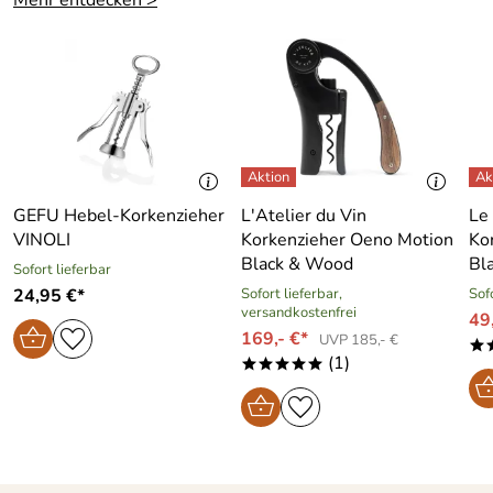
Mehr entdecken >
02943 Weißwasser, office@stoelzle-lausitz.de
GEFU Hebel-Korkenzieher
L′Atelier du Vin
Le
VINOLI
Korkenzieher Oeno Motion
Ko
Black & Wood
Bl
Sofort lieferbar
24,95 €*
Sofort lieferbar,
Sof
versandkostenfrei
49,
169,- €*
UVP 185,- €
*
(1)
*****