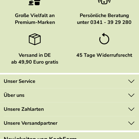
Große Vielfalt an
Persönliche Beratung
Premium-Marken
unter 0341 - 39 29 280
Versand in DE
45 Tage Widerrufsrecht
ab 49,90 Euro gratis
Unser Service
Kontakt
Über uns
Newsletter
Marken
Unsere Zahlarten
Mehrwertsteuerfrei
Neu
Retourenportal
Unsere Versandpartner
Angebote
FAQs
Made in Germany