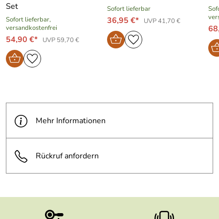
Set
Sofort lieferbar
Sofo
ver
Sofort lieferbar,
36,95 €*
UVP 41,70 €
versandkostenfrei
68
54,90 €*
UVP 59,70 €
Mehr Informationen
Rückruf anfordern