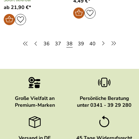
4,49 €*
ab 21,90 €*
36
37
38
39
40
Große Vielfalt an
Persönliche Beratung
Premium-Marken
unter 0341 - 39 29 280
Versand in DE
45 Tage Widerrufsrecht