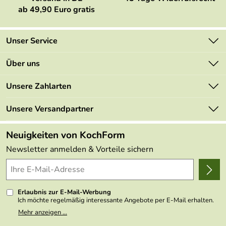
ab 49,90 Euro gratis
Unser Service
Kontakt
Über uns
Newsletter
Marken
Unsere Zahlarten
Mehrwertsteuerfrei
Neu
Retourenportal
Unsere Versandpartner
Angebote
FAQs
Made in Germany
Neuigkeiten von KochForm
Lieferbedingungen
Themen
Newsletter anmelden & Vorteile sichern
Delivery Terms
Wir über uns
Kundenlogin
Presse
Erlaubnis zur E-Mail-Werbung
Ich möchte regelmäßig interessante Angebote per E-Mail erhalten.
Meine E-Mail-Adresse wird nicht an andere Unternehmen
Mehr anzeigen ...
weitergegeben. Zu statistischen Zwecken wird in anonymer Form
ausgewertet, welche Links im Newsletter geklickt werden. Dabei ist