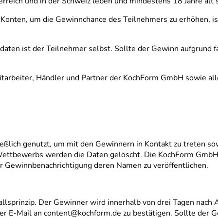
rreich und in der Schweiz leben und mindestens 18 Jahre alt s
ten, um die Gewinnchance des Teilnehmers zu erhöhen, ist ni
tdaten ist der Teilnehmer selbst. Sollte der Gewinn aufgrund
 Mitarbeiter, Händler und Partner der KochForm GmbH sowie a
eßlich genutzt, um mit den Gewinnern in Kontakt zu treten so
 Wettbewerbs werden die Daten gelöscht. Die KochForm GmbH i
 Gewinnbenachrichtigung deren Namen zu veröffentlichen.
prinzip. Der Gewinner wird innerhalb von drei Tagen nach Ab
er E-Mail an content@kochform.de zu bestätigen. Sollte der 