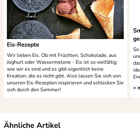
Spannung 220-240 V~, 50 Hz
Kompressor-Betrieb, kühlt bis -35 °C
großes LCD-Display mit Anzeige der Restlaufzeit
Sm
Maße: ca. 27,5 x 31,5 x 36,7 cm
ge
Bedienungsanleitung mit Rezepten
Eis-Rezepte
So
Wir lieben Eis. Ob mit Früchten, Schokolade, aus
und
Joghurt oder Wassermelone - Eis ist so vielfältig
da
Hersteller: Unold AG, Mannheimer Straße 4, 68766
wie wir es sind und es gibt eigentlich keine
ide
Hockenheim-Talhaus, info@unold.de
Kreation, die es nicht gibt. Also lassen Sie sich von
Ene
unseren Eis-Rezepten inspirieren und schlecken Sie
> 
sich durch den Sommer!
Ähnliche Artikel