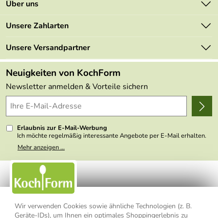
Kontakt
Über uns
Newsletter
Marken
Unsere Zahlarten
Mehrwertsteuerfrei
Neu
Retourenportal
Unsere Versandpartner
Angebote
FAQs
Made in Germany
Neuigkeiten von KochForm
Lieferbedingungen
Themen
Newsletter anmelden & Vorteile sichern
Delivery Terms
Wir über uns
Kundenlogin
Presse
Erlaubnis zur E-Mail-Werbung
Ich möchte regelmäßig interessante Angebote per E-Mail erhalten.
Meine E-Mail-Adresse wird nicht an andere Unternehmen
Mehr anzeigen ...
weitergegeben. Zu statistischen Zwecken wird in anonymer Form
ausgewertet, welche Links im Newsletter geklickt werden. Dabei ist
nicht erkennbar, welche konkrete Person geklickt hat. Diese
Einwilligung zur Nutzung meiner E-Mail- Adresse für Werbezwecke
kann ich jederzeit mit Wirkung für die Zukunft widerrufen, indem ich
den Link "Abmelden" am Ende des Newsletters anklicke oder die
Option Newsletter im Mitgliederbereich deaktiviere. Die
Datenschutzerklärung
habe ich zur Kenntnis genommen.
Wir verwenden Cookies sowie ähnliche Technologien (z. B.
Geräte-IDs), um Ihnen ein optimales Shoppingerlebnis zu