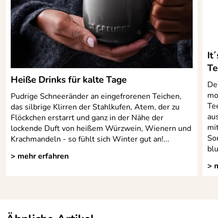
It
Te
Heiße Drinks für kalte Tage
De
mo
Pudrige Schneeränder an eingefrorenen Teichen,
Te
das silbrige Klirren der Stahlkufen, Atem, der zu
au
Flöckchen erstarrt und ganz in der Nähe der
mi
lockende Duft von heißem Würzwein, Wienern und
So
Krachmandeln - so fühlt sich Winter gut an!...
blu
> mehr erfahren
> 