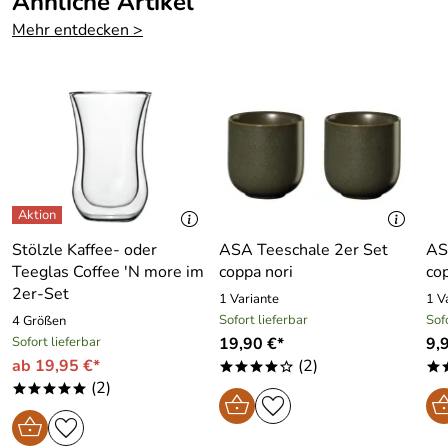
Ähnliche Artikel
Mehr entdecken >
Stölzle Kaffee- oder
ASA Teeschale 2er Set
AS
Teeglas Coffee ′N more im
coppa nori
co
2er-Set
1 Variante
1 V
Sofort lieferbar
Sof
4 Größen
Sofort lieferbar
19,90 €*
9,
ab 19,95 €*
(2)
****o
*
(2)
*****