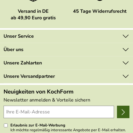
Versand in DE
45 Tage Widerrufsrecht
ab 49,90 Euro gratis
Unser Service
Kontakt
Über uns
Newsletter
Marken
Unsere Zahlarten
Mehrwertsteuerfrei
Neu
Retourenportal
Unsere Versandpartner
Angebote
FAQs
Made in Germany
Neuigkeiten von KochForm
Lieferbedingungen
Themen
Newsletter anmelden & Vorteile sichern
Delivery Terms
Wir über uns
Kundenlogin
Presse
Erlaubnis zur E-Mail-Werbung
Ich möchte regelmäßig interessante Angebote per E-Mail erhalten.