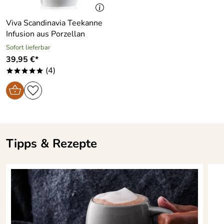
Viva Scandinavia Teekanne
Hersteller: VIVA Scandinavia Europe BvBA,
Infusion aus Porzellan
Kuringersteenweg 172, 3500 Hasselt, Belgien ,
hello@shopviva.com
Sofort lieferbar
39,95 €*
(4)
*****
Tipps & Rezepte