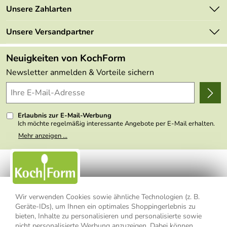
Marken
Unsere Zahlarten
Mehrwertsteuerfrei
Neu
Retourenportal
Unsere Versandpartner
Angebote
FAQs
Made in Germany
Neuigkeiten von KochForm
Lieferbedingungen
Themen
Newsletter anmelden & Vorteile sichern
Delivery Terms
Wir über uns
Kundenlogin
Presse
Erlaubnis zur E-Mail-Werbung
Ich möchte regelmäßig interessante Angebote per E-Mail erhalten.
Meine E-Mail-Adresse wird nicht an andere Unternehmen
Mehr anzeigen ...
weitergegeben. Zu statistischen Zwecken wird in anonymer Form
ausgewertet, welche Links im Newsletter geklickt werden. Dabei ist
nicht erkennbar, welche konkrete Person geklickt hat. Diese
Einwilligung zur Nutzung meiner E-Mail- Adresse für Werbezwecke
kann ich jederzeit mit Wirkung für die Zukunft widerrufen, indem ich
den Link "Abmelden" am Ende des Newsletters anklicke oder die
Option Newsletter im Mitgliederbereich deaktiviere. Die
Datenschutzerklärung
habe ich zur Kenntnis genommen.
Wir verwenden Cookies sowie ähnliche Technologien (z. B.
Geräte-IDs), um Ihnen ein optimales Shoppingerlebnis zu
Impressum
Datenschutzerklärung
AGB
bieten, Inhalte zu personalisieren und personalisierte sowie
nicht personalisierte Werbung anzuzeigen. Dabei können