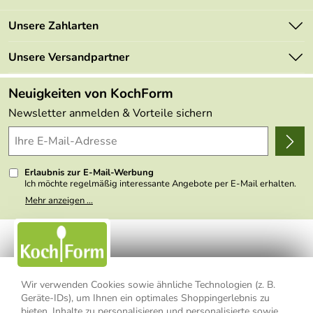
Newsletter
Marken
Unsere Zahlarten
Mehrwertsteuerfrei
Neu
Retourenportal
Unsere Versandpartner
Angebote
FAQs
Made in Germany
Neuigkeiten von KochForm
Lieferbedingungen
Themen
Newsletter anmelden & Vorteile sichern
Delivery Terms
Wir über uns
Kundenlogin
Presse
Erlaubnis zur E-Mail-Werbung
Ich möchte regelmäßig interessante Angebote per E-Mail erhalten.
Meine E-Mail-Adresse wird nicht an andere Unternehmen
Mehr anzeigen ...
weitergegeben. Zu statistischen Zwecken wird in anonymer Form
ausgewertet, welche Links im Newsletter geklickt werden. Dabei ist
nicht erkennbar, welche konkrete Person geklickt hat. Diese
Einwilligung zur Nutzung meiner E-Mail- Adresse für Werbezwecke
kann ich jederzeit mit Wirkung für die Zukunft widerrufen, indem ich
den Link "Abmelden" am Ende des Newsletters anklicke oder die
Option Newsletter im Mitgliederbereich deaktiviere. Die
Datenschutzerklärung
habe ich zur Kenntnis genommen.
Wir verwenden Cookies sowie ähnliche Technologien (z. B.
Geräte-IDs), um Ihnen ein optimales Shoppingerlebnis zu
Impressum
Datenschutzerklärung
AGB
bieten, Inhalte zu personalisieren und personalisierte sowie