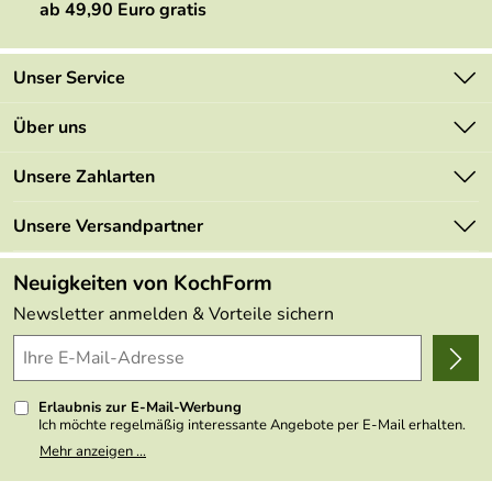
ab 49,90 Euro gratis
Unser Service
Kontakt
Über uns
Newsletter
Marken
Unsere Zahlarten
Mehrwertsteuerfrei
Neu
Retourenportal
Unsere Versandpartner
Angebote
FAQs
Made in Germany
Neuigkeiten von KochForm
Lieferbedingungen
Themen
Newsletter anmelden & Vorteile sichern
Delivery Terms
Wir über uns
Kundenlogin
Presse
Erlaubnis zur E-Mail-Werbung
Ich möchte regelmäßig interessante Angebote per E-Mail erhalten.
Meine E-Mail-Adresse wird nicht an andere Unternehmen
Mehr anzeigen ...
weitergegeben. Zu statistischen Zwecken wird in anonymer Form
ausgewertet, welche Links im Newsletter geklickt werden. Dabei ist
nicht erkennbar, welche konkrete Person geklickt hat. Diese