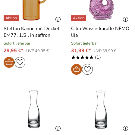
Stelton Kanne mit Deckel
Cilio Wasserkaraffe NEMO
EM77, 1,5 l in saffron
lila
Sofort lieferbar
Sofort lieferbar
29,95 €*
31,99 €*
UVP 49,95 €
UVP 39,99 €
(1)
*****