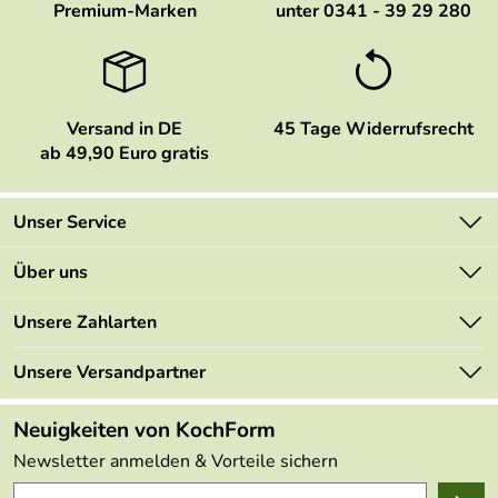
Premium-Marken
unter 0341 - 39 29 280
Versand in DE
45 Tage Widerrufsrecht
ab 49,90 Euro gratis
Unser Service
Kontakt
Über uns
Newsletter
Marken
Unsere Zahlarten
Mehrwertsteuerfrei
Neu
Retourenportal
Unsere Versandpartner
Angebote
FAQs
Made in Germany
Neuigkeiten von KochForm
Lieferbedingungen
Themen
Newsletter anmelden & Vorteile sichern
Delivery Terms
Wir über uns