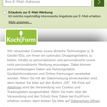
Kundenlogin
Presse
Erlaubnis zur E-Mail-Werbung
Ich möchte regelmäßig interessante Angebote per E-Mail erhalten.
Meine E-Mail-Adresse wird nicht an andere Unternehmen
Mehr anzeigen ...
weitergegeben. Zu statistischen Zwecken wird in anonymer Form
ausgewertet, welche Links im Newsletter geklickt werden. Dabei ist
nicht erkennbar, welche konkrete Person geklickt hat. Diese
Einwilligung zur Nutzung meiner E-Mail- Adresse für Werbezwecke
kann ich jederzeit mit Wirkung für die Zukunft widerrufen, indem ich
den Link "Abmelden" am Ende des Newsletters anklicke oder die
Option Newsletter im Mitgliederbereich deaktiviere. Die
Datenschutzerklärung
habe ich zur Kenntnis genommen.
Wir verwenden Cookies sowie ähnliche Technologien (z. B.
Geräte-IDs), um Ihnen ein optimales Shoppingerlebnis zu
Impressum
Datenschutzerklärung
AGB
bieten, Inhalte zu personalisieren und personalisierte sowie
nicht personalisierte Werbung anzuzeigen. Dabei können
personenbezogene Daten wie Nutzungsdaten,
Widerrufsbelehrung
Widerrufsformular
Geräteinformationen und Online-Kennungen verarbeitet
werden. Wenn Sie mit der Datennutzung einverstanden sind,
Vertrag widerrufen
dann klicken Sie bitte auf den Button „OK“. Mit Klick auf
Ablehnen
wird die Verwendung von Cookies und
Trackingdaten ausgeschaltet. Wenn Sie mehr über die
Verwendung und den Schutz Ihrer Daten bei KochForm
* Alle Preisangaben inkl. MwSt., bis 49,90 € Bestellwert zzgl.
erfahren wollen, dann klicken Sie bitte auf
Datenschutz öffnen
Versandkosten
, ab 49,90 € Bestellwert inkl.
Versandkosten
innerhalb
.
Deutschlands