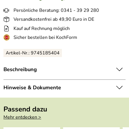
Persönliche Beratung: 0341 - 39 29 280
Versandkostenfrei ab 49,90 Euro in DE
Kauf auf Rechnung möglich
Sicher bestellen bei KochForm
Artikel-Nr.: 9745185404
Beschreibung
Windmühlenmesser
K4 Mittleres
Kochmesser
HRC 60 in
Pflaume (nicht-rostfrei). Die mittelspitze Klinge eignet
Hinweise & Dokumente
sich u.a. hervorragend für das Filieren von Fisch.
Dokumente zum Download:
Feines, österreichisches Pflaumenholz aus alten
Passend dazu
Obsthöfen in weicher Linienführung lassen den Griff
Klicken Sie hier für weitere Informationen. (884kB)
Mehr entdecken >
angenehm in der Hand liegen. Das harte Holz hat eine
Wenn Sie mehr über Windmühlenmesser, über den
nuancenreiche Maserung von hellbraun bis dunkelviolett.