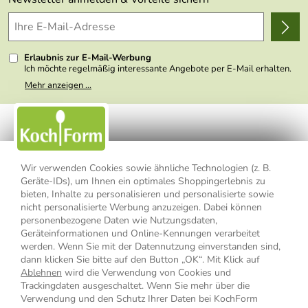
Delivery Terms
Wir über uns
Kundenlogin
Presse
Erlaubnis zur E-Mail-Werbung
Ich möchte regelmäßig interessante Angebote per E-Mail erhalten.
Meine E-Mail-Adresse wird nicht an andere Unternehmen
Mehr anzeigen ...
weitergegeben. Zu statistischen Zwecken wird in anonymer Form
ausgewertet, welche Links im Newsletter geklickt werden. Dabei ist
nicht erkennbar, welche konkrete Person geklickt hat. Diese
Einwilligung zur Nutzung meiner E-Mail- Adresse für Werbezwecke
kann ich jederzeit mit Wirkung für die Zukunft widerrufen, indem ich
den Link "Abmelden" am Ende des Newsletters anklicke oder die
Option Newsletter im Mitgliederbereich deaktiviere. Die
Datenschutzerklärung
habe ich zur Kenntnis genommen.
Wir verwenden Cookies sowie ähnliche Technologien (z. B.
Geräte-IDs), um Ihnen ein optimales Shoppingerlebnis zu
bieten, Inhalte zu personalisieren und personalisierte sowie
Impressum
Datenschutzerklärung
AGB
nicht personalisierte Werbung anzuzeigen. Dabei können
personenbezogene Daten wie Nutzungsdaten,
Widerrufsbelehrung
Widerrufsformular
Geräteinformationen und Online-Kennungen verarbeitet
werden. Wenn Sie mit der Datennutzung einverstanden sind,
Vertrag widerrufen
dann klicken Sie bitte auf den Button „OK“. Mit Klick auf
Ablehnen
wird die Verwendung von Cookies und
Trackingdaten ausgeschaltet. Wenn Sie mehr über die
Verwendung und den Schutz Ihrer Daten bei KochForm
* Alle Preisangaben inkl. MwSt., bis 49,90 € Bestellwert zzgl.