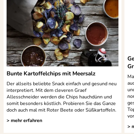
Bewertungsdatum: 06.12.2020
Uwe
*****
Verifizierte Bewertung
alles gut.
Kaufdatum: 12.05.2020
Bewertungsdatum: 09.09.2020
Ge
Erik
*****
Gr
Verifizierte Bewertung
Bunte Kartoffelchips mit Meersalz
Mac
Lieferung kam schneller, als angegeben. Gute Qualität
au
Der allseits beliebte Snack einfach und gesund neu
Kaufdatum: 22.12.2019
und
interpretiert. Mit dem cleveren Graef
Bewertungsdatum: 01.01.2020
no
Allesschneider werden die Chips hauchdünn und
ge
somit besonders köstlich. Probieren Sie das Ganze
Igor
*****
To
doch auch mal mit Roter Beete oder Süßkartoffeln.
Verifizierte Bewertung
vo
Die Mühle wird ein Geschenk.
> mehr erfahren
> 
Sieht edel aus und lässt sich gut handhaben -dreht leicht
und auch das Nachfüllen klappt einfach.