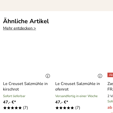
Kaufdatum: 10.08.2015
Bewertungsdatum: 02.11.2015
Ähnliche Artikel
Armin
*****
Mehr entdecken >
Verifizierte Bewertung
Alles Super. Sehr schnelle lieferung
Kaufdatum: 17.11.2013
Bewertungsdatum: 03.02.2014
Alle Bewertungen anschauen
Le Creuset Salzmühle in
Le Creuset Salzmühle in
Za
kirschrot
ofenrot
FR
Sofort lieferbar
Versandfertig in einer Woche
2 V
Sof
47,- €*
47,- €*
ab
(7)
(7)
*****
*****