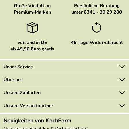
Große Vielfalt an
Persönliche Beratung
Premium-Marken
unter 0341 - 39 29 280
Versand in DE
45 Tage Widerrufsrecht
ab 49,90 Euro gratis
Unser Service
Kontakt
Über uns
Newsletter
Marken
Unsere Zahlarten
Mehrwertsteuerfrei
Neu
Retourenportal
Unsere Versandpartner
Angebote
FAQs
Made in Germany
Neuigkeiten von KochForm
Lieferbedingungen
Themen
Newsletter anmelden & Vorteile sichern