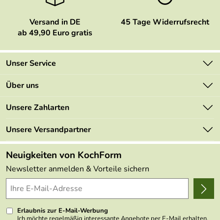
Versand in DE
45 Tage Widerrufsrecht
ab 49,90 Euro gratis
Unser Service
Kontakt
Über uns
Newsletter
Marken
Unsere Zahlarten
Mehrwertsteuerfrei
Neu
Retourenportal
Unsere Versandpartner
Angebote
FAQs
Made in Germany
Neuigkeiten von KochForm
Lieferbedingungen
Themen
Newsletter anmelden & Vorteile sichern
Delivery Terms
Wir über uns
Kundenlogin
Presse
Erlaubnis zur E-Mail-Werbung
Ich möchte regelmäßig interessante Angebote per E-Mail erhalten.