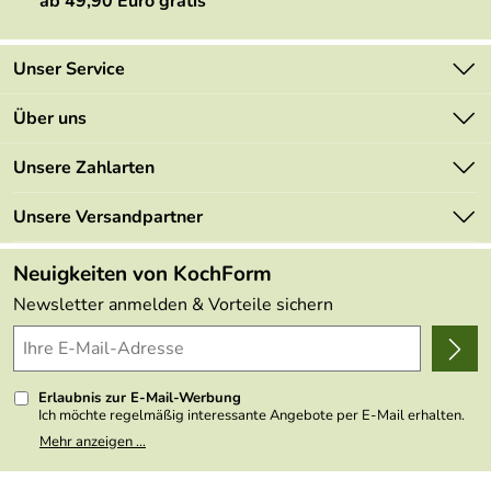
ab 49,90 Euro gratis
Unser Service
Kontakt
Über uns
Newsletter
Marken
Unsere Zahlarten
Mehrwertsteuerfrei
Neu
Retourenportal
Unsere Versandpartner
Angebote
FAQs
Made in Germany
Neuigkeiten von KochForm
Lieferbedingungen
Themen
Newsletter anmelden & Vorteile sichern
Delivery Terms
Wir über uns
Kundenlogin
Presse
Erlaubnis zur E-Mail-Werbung
Ich möchte regelmäßig interessante Angebote per E-Mail erhalten.
Meine E-Mail-Adresse wird nicht an andere Unternehmen
Mehr anzeigen ...
weitergegeben. Zu statistischen Zwecken wird in anonymer Form
ausgewertet, welche Links im Newsletter geklickt werden. Dabei ist
nicht erkennbar, welche konkrete Person geklickt hat. Diese