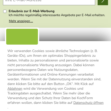
Kundenlogin
Presse
Erlaubnis zur E-Mail-Werbung
Ich möchte regelmäßig interessante Angebote per E-Mail erhalten.
Meine E-Mail-Adresse wird nicht an andere Unternehmen
Mehr anzeigen ...
weitergegeben. Zu statistischen Zwecken wird in anonymer Form
ausgewertet, welche Links im Newsletter geklickt werden. Dabei ist
nicht erkennbar, welche konkrete Person geklickt hat. Diese
Einwilligung zur Nutzung meiner E-Mail- Adresse für Werbezwecke
kann ich jederzeit mit Wirkung für die Zukunft widerrufen, indem ich
den Link "Abmelden" am Ende des Newsletters anklicke oder die
Option Newsletter im Mitgliederbereich deaktiviere. Die
Datenschutzerklärung
habe ich zur Kenntnis genommen.
Wir verwenden Cookies sowie ähnliche Technologien (z. B.
Geräte-IDs), um Ihnen ein optimales Shoppingerlebnis zu
Impressum
Datenschutzerklärung
AGB
bieten, Inhalte zu personalisieren und personalisierte sowie
nicht personalisierte Werbung anzuzeigen. Dabei können
personenbezogene Daten wie Nutzungsdaten,
Widerrufsbelehrung
Widerrufsformular
Geräteinformationen und Online-Kennungen verarbeitet
werden. Wenn Sie mit der Datennutzung einverstanden sind,
Vertrag widerrufen
dann klicken Sie bitte auf den Button „OK“. Mit Klick auf
Ablehnen
wird die Verwendung von Cookies und
Trackingdaten ausgeschaltet. Wenn Sie mehr über die
Verwendung und den Schutz Ihrer Daten bei KochForm
* Alle Preisangaben inkl. MwSt., bis 49,90 € Bestellwert zzgl.
erfahren wollen, dann klicken Sie bitte auf
Datenschutz öffnen
Versandkosten
, ab 49,90 € Bestellwert inkl.
Versandkosten
innerhalb
.
Deutschlands