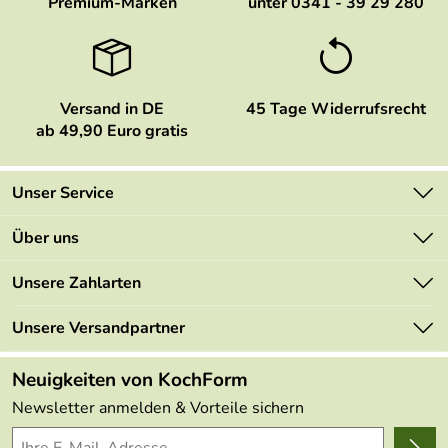
Premium-Marken
unter 0341 - 39 29 280
Versand in DE
45 Tage Widerrufsrecht
ab 49,90 Euro gratis
Unser Service
Kontakt
Über uns
Newsletter
Marken
Unsere Zahlarten
Mehrwertsteuerfrei
Neu
Retourenportal
Unsere Versandpartner
Angebote
FAQs
Made in Germany
Neuigkeiten von KochForm
Lieferbedingungen
Themen
Newsletter anmelden & Vorteile sichern
Delivery Terms
Wir über uns