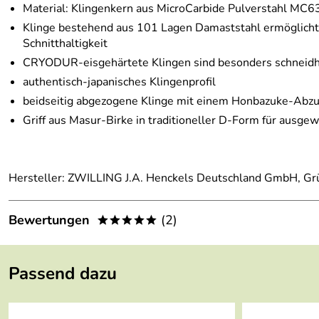
Material: Klingenkern aus MicroCarbide Pulverstahl MC63
Klinge bestehend aus 101 Lagen Damaststahl ermöglicht e
Schnitthaltigkeit
CRYODUR-eisgehärtete Klingen sind besonders schneidhalt
authentisch-japanisches Klingenprofil
beidseitig abgezogene Klinge mit einem Honbazuke-Abzug
Griff aus Masur-Birke in traditioneller D-Form für ausg
Hersteller: ZWILLING J.A. Henckels Deutschland GmbH, Gr
Bewertungen
(2)
*****
5,0
*****
Passend dazu
5
4