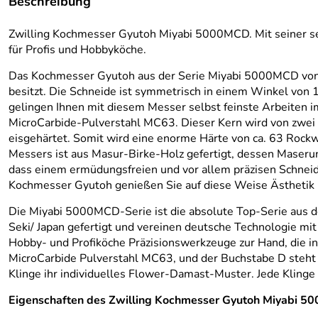
Beschreibung
Zwilling Kochmesser Gyutoh Miyabi 5000MCD. Mit seiner se
für Profis und Hobbyköche.
Das Kochmesser Gyutoh aus der Serie Miyabi 5000MCD von Zwi
besitzt. Die Schneide ist symmetrisch in einem Winkel von 
gelingen Ihnen mit diesem Messer selbst feinste Arbeiten
MicroCarbide-Pulverstahl MC63. Dieser Kern wird von zwei 
eisgehärtet. Somit wird eine enorme Härte von ca. 63 Rockwel
Messers ist aus Masur-Birke-Holz gefertigt, dessen Maserun
dass einem ermüdungsfreien und vor allem präzisen Schneide
Kochmesser Gyutoh genießen Sie auf diese Weise Ästhetik u
Die Miyabi 5000MCD-Serie ist die absolute Top-Serie aus de
Seki/ Japan gefertigt und vereinen deutsche Technologie m
Hobby- und Profiköche Präzisionswerkzeuge zur Hand, die i
MicroCarbide Pulverstahl MC63, und der Buchstabe D steht 
Klinge ihr individuelles Flower-Damast-Muster. Jede Klinge
Eigenschaften des Zwilling Kochmesser Gyutoh Miyabi 5