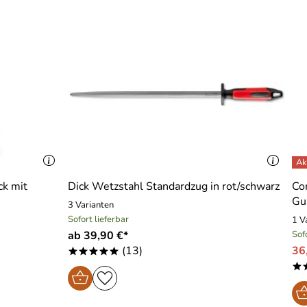
ck mit
Dick Wetzstahl Standardzug in rot/schwarz
Co
Gu
3 Varianten
Sofort lieferbar
1 V
ab 39,90 €*
Sof
(13)
36
*****
*