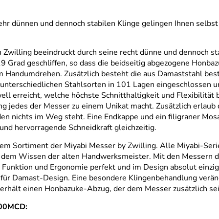
hr dünnen und dennoch stabilen Klinge gelingen Ihnen selbst
lling beeindruckt durch seine recht dünne und dennoch stabil
19 Grad geschliffen, so dass die beidseitig abgezogene Honbaz
 im Handumdrehen. Zusätzlich besteht die aus Damaststahl 
unterschiedlichen Stahlsorten in 101 Lagen eingeschlossen un
l erreicht, welche höchste Schnitthaltigkeit und Flexibilität 
g jedes der Messer zu einem Unikat macht. Zusätzlich erlaub d
n nichts im Weg steht. Eine Endkappe und ein filigraner Mos
nd hervorragende Schneidkraft gleichzeitig.
m Sortiment der Miyabi Messer by Zwilling. Alle Miyabi-Serie
it dem Wissen der alten Handwerksmeister. Mit den Messern 
n Funktion und Ergonomie perfekt und im Design absolut einz
für Damast-Design. Eine besondere Klingenbehandlung verände
 erhält einen Honbazuke-Abzug, der dem Messer zusätzlich sei
000MCD: