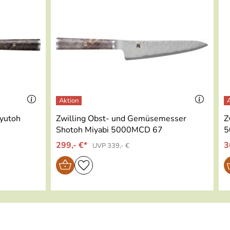
Gyutoh
Zwilling Obst- und Gemüsemesser
Z
Shotoh Miyabi 5000MCD 67
5
299,- €*
3
UVP 339,- €