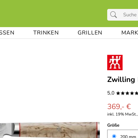
ESSEN
TRINKEN
GRILLEN
MARK
Zwillin
5,0
****
369,- €
inkl. 19% MwSt., 
Größe
200 mm