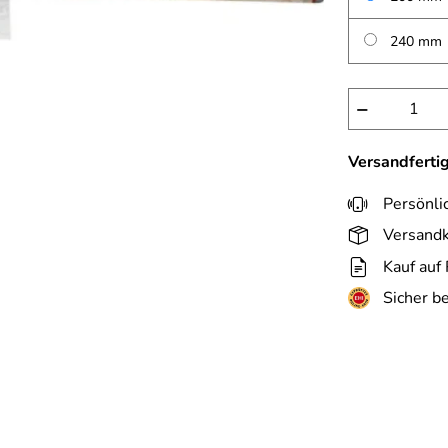
240 mm
−
Versandferti
Persönli
Versandk
Kauf auf
Sicher b