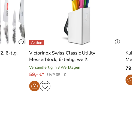
, 6-tlg.
Victorinox Swiss Classic Utility
Ku
Messerblock, 6-teilig, weiß
Me
Versandfertig in 3 Werktagen
79
59,- €*
UVP 65,- €