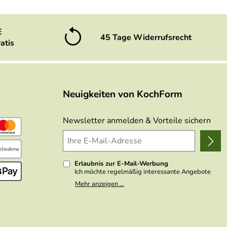
E
45 Tage Widerrufsrecht
atis
Neuigkeiten von KochForm
Newsletter anmelden & Vorteile sichern
Erlaubnis zur E-Mail-Werbung
Ich möchte regelmäßig interessante Angebote
per E-Mail erhalten. Meine E-Mail-Adresse wird
Mehr anzeigen ...
nicht an andere Unternehmen weitergegeben. Zu
statistischen Zwecken wird in anonymer Form
ausgewertet, welche Links im Newsletter
geklickt werden. Dabei ist nicht erkennbar,
welche konkrete Person geklickt hat. Diese
Einwilligung zur Nutzung meiner E-Mail- Adresse