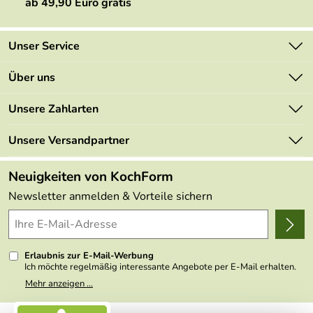
ab 49,90 Euro gratis
Unser Service
Kontakt
Über uns
Newsletter
Marken
Unsere Zahlarten
Mehrwertsteuerfrei
Neu
Retourenportal
Unsere Versandpartner
Angebote
FAQs
Made in Germany
Neuigkeiten von KochForm
Lieferbedingungen
Themen
Newsletter anmelden & Vorteile sichern
Delivery Terms
Wir über uns
Kundenlogin
Presse
Erlaubnis zur E-Mail-Werbung
Ich möchte regelmäßig interessante Angebote per E-Mail erhalten.
Meine E-Mail-Adresse wird nicht an andere Unternehmen
Mehr anzeigen ...
weitergegeben. Zu statistischen Zwecken wird in anonymer Form
ausgewertet, welche Links im Newsletter geklickt werden. Dabei ist
nicht erkennbar, welche konkrete Person geklickt hat. Diese