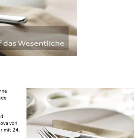
ohne
ede
nd
Nova von
r mit 24,