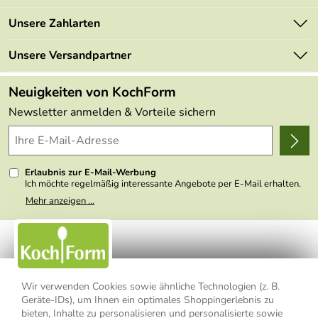
Newsletter
Marken
Unsere Zahlarten
Mehrwertsteuerfrei
Neu
Retourenportal
Unsere Versandpartner
Angebote
FAQs
Made in Germany
Neuigkeiten von KochForm
Lieferbedingungen
Themen
Newsletter anmelden & Vorteile sichern
Delivery Terms
Wir über uns
Kundenlogin
Presse
Erlaubnis zur E-Mail-Werbung
Ich möchte regelmäßig interessante Angebote per E-Mail erhalten.
Meine E-Mail-Adresse wird nicht an andere Unternehmen
Mehr anzeigen ...
weitergegeben. Zu statistischen Zwecken wird in anonymer Form
ausgewertet, welche Links im Newsletter geklickt werden. Dabei ist
nicht erkennbar, welche konkrete Person geklickt hat. Diese
Einwilligung zur Nutzung meiner E-Mail- Adresse für Werbezwecke
kann ich jederzeit mit Wirkung für die Zukunft widerrufen, indem ich
den Link "Abmelden" am Ende des Newsletters anklicke oder die
Option Newsletter im Mitgliederbereich deaktiviere. Die
Datenschutzerklärung
habe ich zur Kenntnis genommen.
Wir verwenden Cookies sowie ähnliche Technologien (z. B.
Geräte-IDs), um Ihnen ein optimales Shoppingerlebnis zu
bieten, Inhalte zu personalisieren und personalisierte sowie
Impressum
Datenschutzerklärung
AGB