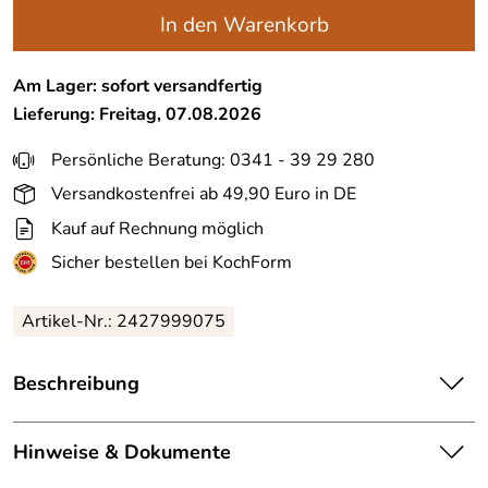
In den Warenkorb
Am Lager: sofort versandfertig
Lieferung: Freitag, 07.08.2026
Persönliche Beratung: 0341 - 39 29 280
Versandkostenfrei ab 49,90 Euro in DE
Kauf auf Rechnung möglich
Sicher bestellen bei KochForm
Artikel-Nr.:
2427999075
Beschreibung
alfi Ersatz-Glas für Karaffe flowMotion. Die Glaskaraffe ist
mit 0,75 oder 1 Liter Fassungsvermögen erhältlich. Die
Hinweise & Dokumente
kleinere Variante ist doppelwandig, die größere Variante