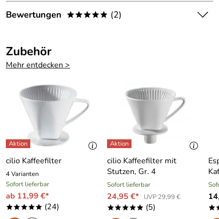
dagegen einwandig.
Dokumente zum Download:
Bewertungen
(2)
*****
Alfi Garantieerklärung (56kB)
5,0
*****
Hersteller: alfi GmbH, Postfach 16, 97866 Wertheim,
Zubehör
contact@alfi.de
5
Mehr entdecken >
4
3
2
1
Birgit
*****
Verifizierte Bewertung
Gute Beschreibung, schnelle Lieferung.
cilio Kaffeefilter
cilio Kaffeefilter mit
Es
Stutzen, Gr. 4
Ka
Kaufdatum: 06.10.2022
4 Varianten
Bewertungsdatum: 18.10.2022
Sofort lieferbar
Sofort lieferbar
Sof
ab 11,99 €*
24,95 €*
14
UVP 29,99 €
Klaus
*****
(24)
(5)
*****
*****
*
Verifizierte Bewertung