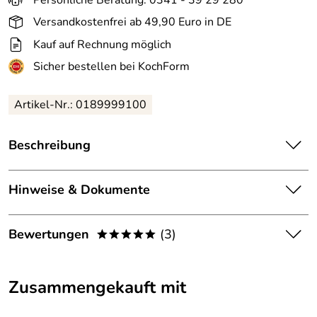
Versandkostenfrei ab 49,90 Euro in DE
Kauf auf Rechnung möglich
Sicher bestellen bei KochForm
Artikel-Nr.: 0189999100
Beschreibung
alfi Isolierglas mit Dichtungsring für Jubilee / Twist, 1,0 L.
Ersatzglaskolben mit dazu passendem Dichtungsring für
Hinweise & Dokumente
die Isolierkanne Jubilee / Twist mit einem
Fassungsvermögen von 1 Liter.
Dokumente zum Download:
Bewertungen
(3)
*****
Um herauszufinden, ob dieses Ersatz-/Zubehörteil das
Alfi Garantieerklärung (56kB)
richtige für Ihr Produkt ist, können Sie sich jederzeit mit
5,0
*****
unserem Kundenservice in Verbindung setzen (
Zusammengekauft mit
zum Kontaktformular
). Oder schicken Sie uns einfach ein
5
Bild von dem Produkt, für das das Ersatz-/Zubehörteil