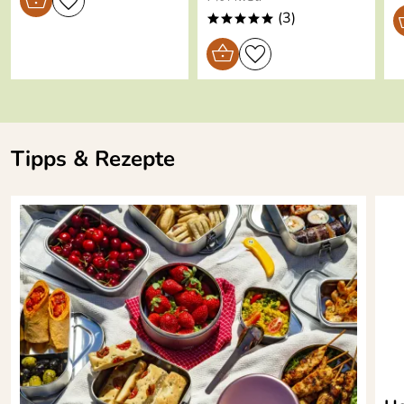
Edelstahleinsatz
(3)
*****
langlebig, recylingfähig für
nachhaltige Freude
Tipps & Rezepte