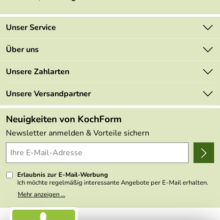
Unser Service
Kontakt
Über uns
Newsletter
Marken
Unsere Zahlarten
Mehrwertsteuerfrei
Neu
Retourenportal
Unsere Versandpartner
Angebote
FAQs
Made in Germany
Neuigkeiten von KochForm
Lieferbedingungen
Themen
Newsletter anmelden & Vorteile sichern
Delivery Terms
Wir über uns
Kundenlogin
Presse
Erlaubnis zur E-Mail-Werbung
Ich möchte regelmäßig interessante Angebote per E-Mail erhalten.
Meine E-Mail-Adresse wird nicht an andere Unternehmen
Mehr anzeigen ...
weitergegeben. Zu statistischen Zwecken wird in anonymer Form
ausgewertet, welche Links im Newsletter geklickt werden. Dabei ist
nicht erkennbar, welche konkrete Person geklickt hat. Diese
Einwilligung zur Nutzung meiner E-Mail- Adresse für Werbezwecke