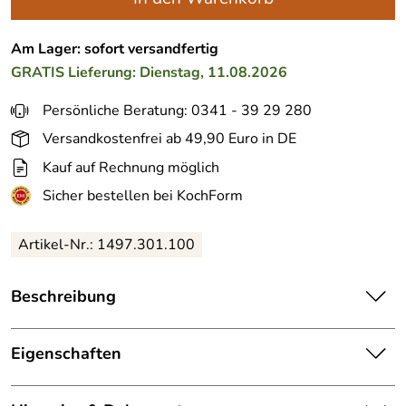
Am Lager: sofort versandfertig
GRATIS
Lieferung: Dienstag, 11.08.2026
Persönliche Beratung: 0341 - 39 29 280
Versandkostenfrei ab 49,90 Euro in DE
Kauf auf Rechnung möglich
Sicher bestellen bei KochForm
Artikel-Nr.: 1497.301.100
Beschreibung
alfi
Isolierkanne Studio Tea in spicy red, 1 Liter. Premium-
Isolierkanne von alfi, die mit ihrer klaren Formsprache und
Eigenschaften
den Korkeinsätzen im Deckel überzeugt. Hält Getränke bis
zu 12 Stunden heiß und 24 Stunden kalt hält.
Designer:
PEARL CREATIVE