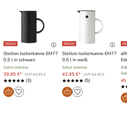
Stelton Isolierkanne EM77
Stelton Isolierkanne EM77
alf
0,5 l in schwarz
0,5 l in weiß
Ed
Sofort lieferbar
Sofort lieferbar
3 V
Sof
39,95 €*
42,95 €*
UVP 64,95 €
UVP 64,95 €
ab
(3)
(5)
*****
*****
*