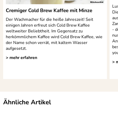
Verifizierte Bewertung
Lus
Sehr schnelle Lieferung, zu empfehlen.
Cremiger Cold Brew Kaffee mit Minze
Di
Kaufdatum: 20.09.2023
au
Der Wachmacher für die heiße Jahreszeit! Seit
Bewertungsdatum: 02.10.2023
Za
einigen Jahren erfreut sich Cold Brew Kaffee
- d
weltweiter Beliebtheit. Im Gegensatz zu
Yuppi
*****
nu
herkömmlichem Kaffee wird Cold Brew Kaffee, wie
Verifizierte Bewertung
An
der Name schon verrät, mit kaltem Wasser
kein Kommentar
be
aufgesetzt.
you
Kaufdatum: 23.03.2023
> mehr erfahren
Bewertungsdatum: 02.04.2023
> 
Kurt
*****
Verifizierte Bewertung
alles korrekt
Kaufdatum: 05.03.2023
Bewertungsdatum: 15.03.2023
Ähnliche Artikel