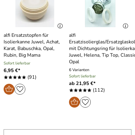
alfi Ersatzstopfen für
alfi
Isolierkanne Juwel, Achat,
Ersatzisolierglas/Ersatzglasko
Karat, Babuschka, Opal,
mit Dichtungsring für Isolierk
Rubin, Big Mama
Juwel, Helena, Tip Top, Classi
Opal
Sofort lieferbar
6,95 €*
6 Varianten
Sofort lieferbar
(91)
*****
ab 21,95 €*
(112)
*****