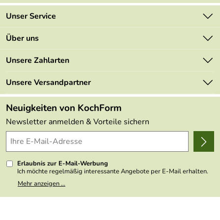
Unser Service
Kontakt
Über uns
Newsletter
Marken
Unsere Zahlarten
Mehrwertsteuerfrei
Neu
Retourenportal
Unsere Versandpartner
Angebote
FAQs
Made in Germany
Neuigkeiten von KochForm
Lieferbedingungen
Themen
Newsletter anmelden & Vorteile sichern
Delivery Terms
Wir über uns
Kundenlogin
Presse
Erlaubnis zur E-Mail-Werbung
Ich möchte regelmäßig interessante Angebote per E-Mail erhalten.
Meine E-Mail-Adresse wird nicht an andere Unternehmen
Mehr anzeigen ...
weitergegeben. Zu statistischen Zwecken wird in anonymer Form
ausgewertet, welche Links im Newsletter geklickt werden. Dabei ist
nicht erkennbar, welche konkrete Person geklickt hat. Diese
Einwilligung zur Nutzung meiner E-Mail- Adresse für Werbezwecke
kann ich jederzeit mit Wirkung für die Zukunft widerrufen, indem ich