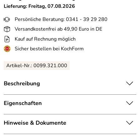
Lieferung: Freitag, 07.08.2026
Persönliche Beratung: 0341 - 39 29 280
Versandkostenfrei ab 49,90 Euro in DE
Kauf auf Rechnung möglich
Sicher bestellen bei KochForm
Artikel-Nr.: 0099.321.000
Beschreibung
alfi Kaffeefilter Aroma Plus Größe 4 aus Bio-Kunststoff.
Wiederverwendbarer Kaffeefilter aus nachhaltigem Bio-
Eigenschaften
Kunststoff - passend für Filtertüten der Größe 4. Perfekter
Halt dank Auslaufstutzen.
Material:
100% Biokunststoff
Hinweise & Dokumente
Der Kaffeefilter ist aus nachhaltigem Bio-Kunststoff in
passend für:
Filtertüten der Größe 4
Deutschland gefertigt. Dank des Auslaufstutzens sitzt der
Dokumente zum Download: