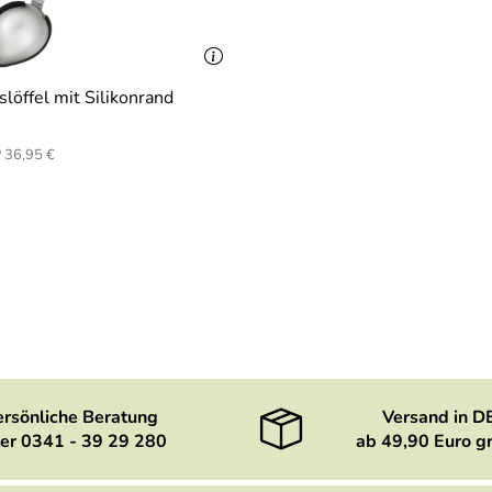
slöffel mit Silikonrand
 36,95 €
ersönliche Beratung
Versand in D
er 0341 - 39 29 280
ab 49,90 Euro gr