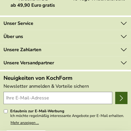
ab 49,90 Euro gratis
Unser Service
Kontakt
Über uns
Newsletter
Marken
Unsere Zahlarten
Mehrwertsteuerfrei
Neu
Retourenportal
Unsere Versandpartner
Angebote
FAQs
Made in Germany
Neuigkeiten von KochForm
Lieferbedingungen
Themen
Newsletter anmelden & Vorteile sichern
Delivery Terms
Wir über uns
Kundenlogin
Presse
Erlaubnis zur E-Mail-Werbung
Ich möchte regelmäßig interessante Angebote per E-Mail erhalten.
Meine E-Mail-Adresse wird nicht an andere Unternehmen
Mehr anzeigen ...
weitergegeben. Zu statistischen Zwecken wird in anonymer Form
ausgewertet, welche Links im Newsletter geklickt werden. Dabei ist