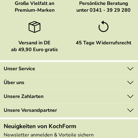
Große Vielfalt an
Persönliche Beratung
Premium-Marken
unter 0341 - 39 29 280
Versand in DE
45 Tage Widerrufsrecht
ab 49,90 Euro gratis
Unser Service
Kontakt
Über uns
Newsletter
Marken
Unsere Zahlarten
Mehrwertsteuerfrei
Neu
Retourenportal
Unsere Versandpartner
Angebote
FAQs
Made in Germany
Neuigkeiten von KochForm
Lieferbedingungen
Themen
Newsletter anmelden & Vorteile sichern