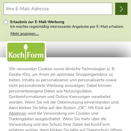
Delivery Terms
Wir über uns
Kundenlogin
Presse
Erlaubnis zur E-Mail-Werbung
Ich möchte regelmäßig interessante Angebote per E-Mail erhalten.
Meine E-Mail-Adresse wird nicht an andere Unternehmen
Mehr anzeigen ...
weitergegeben. Zu statistischen Zwecken wird in anonymer Form
ausgewertet, welche Links im Newsletter geklickt werden. Dabei ist
nicht erkennbar, welche konkrete Person geklickt hat. Diese
Einwilligung zur Nutzung meiner E-Mail- Adresse für Werbezwecke
kann ich jederzeit mit Wirkung für die Zukunft widerrufen, indem ich
den Link "Abmelden" am Ende des Newsletters anklicke oder die
Option Newsletter im Mitgliederbereich deaktiviere. Die
Datenschutzerklärung
habe ich zur Kenntnis genommen.
Wir verwenden Cookies sowie ähnliche Technologien (z. B.
Geräte-IDs), um Ihnen ein optimales Shoppingerlebnis zu
bieten, Inhalte zu personalisieren und personalisierte sowie
Impressum
Datenschutzerklärung
AGB
nicht personalisierte Werbung anzuzeigen. Dabei können
personenbezogene Daten wie Nutzungsdaten,
Widerrufsbelehrung
Widerrufsformular
Geräteinformationen und Online-Kennungen verarbeitet
werden. Wenn Sie mit der Datennutzung einverstanden sind,
Vertrag widerrufen
dann klicken Sie bitte auf den Button „OK“. Mit Klick auf
Ablehnen
wird die Verwendung von Cookies und
Trackingdaten ausgeschaltet. Wenn Sie mehr über die
Verwendung und den Schutz Ihrer Daten bei KochForm
* Alle Preisangaben inkl. MwSt., bis 49,90 € Bestellwert zzgl.
erfahren wollen, dann klicken Sie bitte auf
Datenschutz öffnen