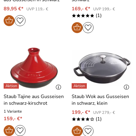
89,95 €*
169,- €*
UVP 119,- €
UVP 199,- €
(1)
*****
Staub Tajine aus Gusseisen
Staub Wok aus Gusseisen
in schwarz-kirschrot
in schwarz, klein
1 Variante
199,- €*
UVP 279,- €
159,- €*
(1)
****o