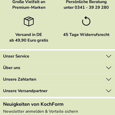
Große Vielfalt an
Persönliche Beratung
Premium-Marken
unter 0341 - 39 29 280
Versand in DE
45 Tage Widerrufsrecht
ab 49,90 Euro gratis
Unser Service
Kontakt
Über uns
Newsletter
Marken
Unsere Zahlarten
Mehrwertsteuerfrei
Neu
Retourenportal
Unsere Versandpartner
Angebote
FAQs
Made in Germany
Neuigkeiten von KochForm
Lieferbedingungen
Themen
Newsletter anmelden & Vorteile sichern