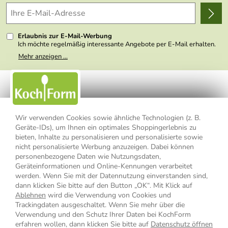
Delivery Terms
Wir über uns
Kundenlogin
Presse
Erlaubnis zur E-Mail-Werbung
Ich möchte regelmäßig interessante Angebote per E-Mail erhalten.
Meine E-Mail-Adresse wird nicht an andere Unternehmen
Mehr anzeigen ...
weitergegeben. Zu statistischen Zwecken wird in anonymer Form
ausgewertet, welche Links im Newsletter geklickt werden. Dabei ist
nicht erkennbar, welche konkrete Person geklickt hat. Diese
Einwilligung zur Nutzung meiner E-Mail- Adresse für Werbezwecke
kann ich jederzeit mit Wirkung für die Zukunft widerrufen, indem ich
den Link "Abmelden" am Ende des Newsletters anklicke oder die
Option Newsletter im Mitgliederbereich deaktiviere. Die
Datenschutzerklärung
habe ich zur Kenntnis genommen.
Wir verwenden Cookies sowie ähnliche Technologien (z. B.
Geräte-IDs), um Ihnen ein optimales Shoppingerlebnis zu
bieten, Inhalte zu personalisieren und personalisierte sowie
Impressum
Datenschutzerklärung
AGB
nicht personalisierte Werbung anzuzeigen. Dabei können
personenbezogene Daten wie Nutzungsdaten,
Widerrufsbelehrung
Widerrufsformular
Geräteinformationen und Online-Kennungen verarbeitet
werden. Wenn Sie mit der Datennutzung einverstanden sind,
Vertrag widerrufen
dann klicken Sie bitte auf den Button „OK“. Mit Klick auf
Ablehnen
wird die Verwendung von Cookies und
Trackingdaten ausgeschaltet. Wenn Sie mehr über die
Verwendung und den Schutz Ihrer Daten bei KochForm
* Alle Preisangaben inkl. MwSt., bis 49,90 € Bestellwert zzgl.
erfahren wollen, dann klicken Sie bitte auf
Datenschutz öffnen
Versandkosten
, ab 49,90 € Bestellwert inkl.
Versandkosten
innerhalb