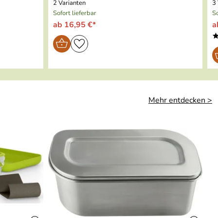
2 Varianten
3
Sofort lieferbar
So
ab 16,95 €*
a
Mehr entdecken >