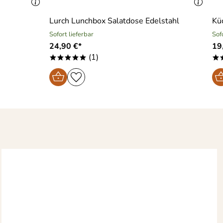
Lurch Lunchbox Salatdose Edelstahl
Küc
Sofort lieferbar
Sof
24,90 €*
19
(1)
*****
*