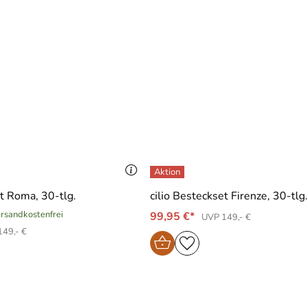
et Roma, 30-tlg.
cilio Besteckset Firenze, 30-tlg
versandkostenfrei
99,95 €*
UVP 149,- €
49,- €