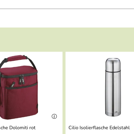
e
asche Dolomiti rot
Cilio Isolierflasche Edelstahl