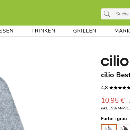
ESSEN
TRINKEN
GRILLEN
MARK
cilio Be
4,8
****
10,95 €
inkl. 19% MwSt.,
Farbe :
grau