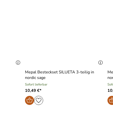
.
Mepal Besteckset SILUETA 3-teilig in
Me
nordic sage
nor
Sofort lieferbar
Sof
10,49 €*
10