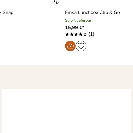
x Snap
Emsa Lunchbox Clip & Go
Sofort lieferbar
15,99 €*
(1)
****o