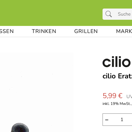
ESSEN
TRINKEN
GRILLEN
MARK
cilio Er
5,99 €
UV
inkl. 19% MwSt.,
−