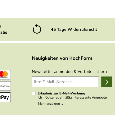
E
45 Tage Widerrufsrecht
atis
Neuigkeiten von KochForm
Newsletter anmelden & Vorteile sichern
Erlaubnis zur E-Mail-Werbung
Ich möchte regelmäßig interessante Angebote
per E-Mail erhalten. Meine E-Mail-Adresse wird
Mehr anzeigen ...
nicht an andere Unternehmen weitergegeben. Zu
statistischen Zwecken wird in anonymer Form
ausgewertet, welche Links im Newsletter