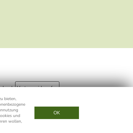
geklickt werden. Dabei ist nicht erkennbar,
welche konkrete Person geklickt hat. Diese
Einwilligung zur Nutzung meiner E-Mail- Adresse
für Werbezwecke kann ich jederzeit mit Wirkung
für die Zukunft widerrufen, indem ich den Link
"Abmelden" am Ende des Newsletters anklicke
oder die Option Newsletter im Mitgliederbereich
deaktiviere. Die
Datenschutzerklärung
habe ich
zur Kenntnis genommen.
ular
Vertrag widerrufen
u bieten,
rsonenbezogene
andkosten
innerhalb Deutschlands
tennutzung
OK
ookies und
hren wollen,