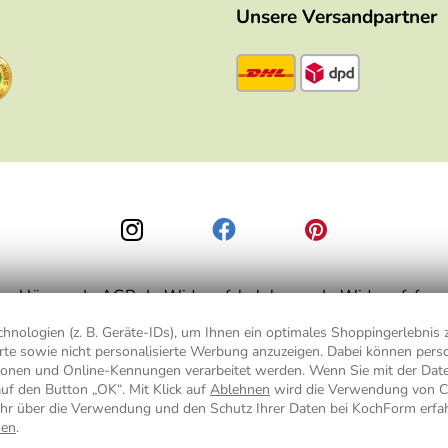
Unsere Versandpartner
zerklärung
AGB
Widerrufsbelehrung
Widerrufsform
nologien (z. B. Geräte-IDs), um Ihnen ein optimales Shoppingerlebnis z
ierte sowie nicht personalisierte Werbung anzuzeigen. Dabei können pe
is 49,90 € Bestellwert zzgl.
Versandkosten
, ab 49,90 € Bestellwert inkl.
Vers
ionen und Online-Kennungen verarbeitet werden. Wenn Sie mit der Da
auf den Button „OK“. Mit Klick auf
Ablehnen
wird die Verwendung von C
hr über die Verwendung und den Schutz Ihrer Daten bei KochForm erfa
nen
.