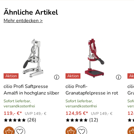
Ähnliche Artikel
Mehr entdecken >
cilio Profi Saftpresse
cilio Profi-
cil
Amalfi in hochglanz silber
Granatapfelpresse in rot
Gr
Sofort lieferbar,
Sofort lieferbar,
Sofo
versandkostenfrei
versandkostenfrei
ver
119,- €*
124,95 €*
12
UVP 149,- €
UVP 149,- €
(26)
(12)
*****
*****
*