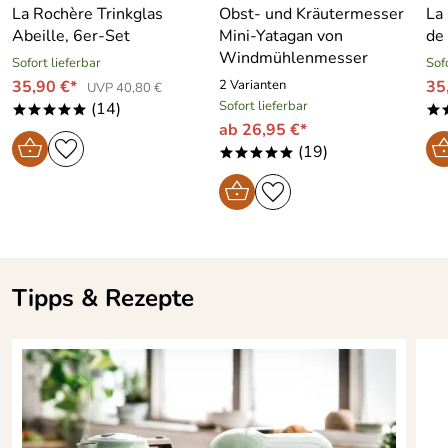
La Rochère Trinkglas
Obst- und Kräutermesser
La
Abeille, 6er-Set
Mini-Yatagan von
de
Windmühlenmesser
Sofort lieferbar
Sof
35,90 €*
2 Varianten
35
UVP 40,80 €
Sofort lieferbar
(14)
*****
*
ab 26,95 €*
(19)
*****
Tipps & Rezepte