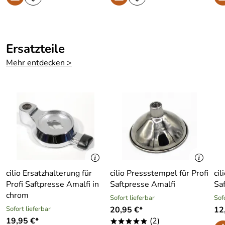
Ersatzteile
Mehr entdecken >
cilio Ersatzhalterung für
cilio Pressstempel für Profi
cil
Profi Saftpresse Amalfi in
Saftpresse Amalfi
Sa
chrom
Sofort lieferbar
Sof
Sofort lieferbar
20,95 €*
12
19,95 €*
(2)
*****