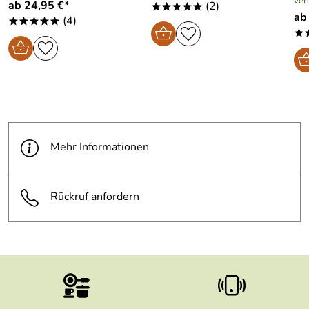
ver
ab 24,95 €*
(2)
*****
ab
(4)
*****
*
Mehr Informationen
Rückruf anfordern