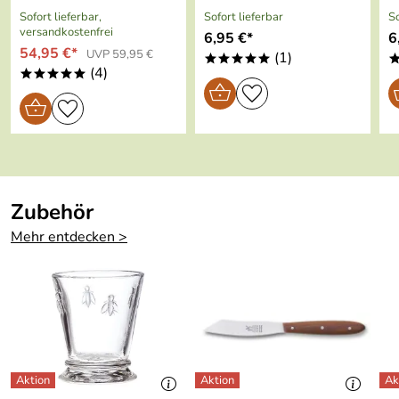
Bewertungsdatum: 17.02.2021
oben:
Sofort lieferbar,
Sofort lieferbar
So
versandkostenfrei
6,95 €*
6
Gewicht:
ca. 4,5 kg
54,95 €*
UVP 59,95 €
(1)
*****
(4)
*****
Zubehör
Mehr entdecken >