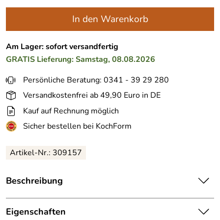
In den Warenkorb
Am Lager: sofort versandfertig
GRATIS
Lieferung: Samstag, 08.08.2026
Persönliche Beratung: 0341 - 39 29 280
Versandkostenfrei ab 49,90 Euro in DE
Kauf auf Rechnung möglich
Sicher bestellen bei KochForm
Artikel-Nr.: 309157
Beschreibung
cilio Profi Saftpresse Amalfi in hochglanz rot. Für bis zu
25% mehr Saft von Zitrusfrüchten im Vergleich zu
Eigenschaften