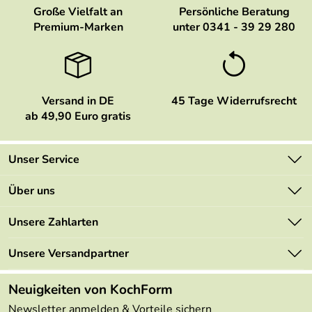
Große Vielfalt an
Persönliche Beratung
Premium-Marken
unter 0341 - 39 29 280
Versand in DE
45 Tage Widerrufsrecht
ab 49,90 Euro gratis
Unser Service
Kontakt
Über uns
Newsletter
Marken
Unsere Zahlarten
Mehrwertsteuerfrei
Neu
Retourenportal
Unsere Versandpartner
Angebote
FAQs
Made in Germany
Neuigkeiten von KochForm
Lieferbedingungen
Themen
Newsletter anmelden & Vorteile sichern