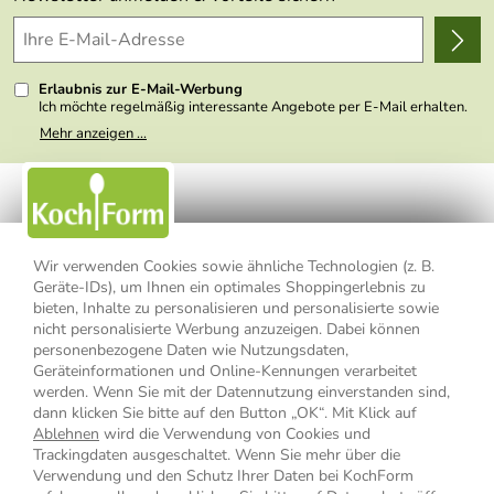
Delivery Terms
Wir über uns
Kundenlogin
Presse
Erlaubnis zur E-Mail-Werbung
Ich möchte regelmäßig interessante Angebote per E-Mail erhalten.
Meine E-Mail-Adresse wird nicht an andere Unternehmen
Mehr anzeigen ...
weitergegeben. Zu statistischen Zwecken wird in anonymer Form
ausgewertet, welche Links im Newsletter geklickt werden. Dabei ist
nicht erkennbar, welche konkrete Person geklickt hat. Diese
Einwilligung zur Nutzung meiner E-Mail- Adresse für Werbezwecke
kann ich jederzeit mit Wirkung für die Zukunft widerrufen, indem ich
den Link "Abmelden" am Ende des Newsletters anklicke oder die
Option Newsletter im Mitgliederbereich deaktiviere. Die
Datenschutzerklärung
habe ich zur Kenntnis genommen.
Wir verwenden Cookies sowie ähnliche Technologien (z. B.
Geräte-IDs), um Ihnen ein optimales Shoppingerlebnis zu
bieten, Inhalte zu personalisieren und personalisierte sowie
Impressum
Datenschutzerklärung
AGB
nicht personalisierte Werbung anzuzeigen. Dabei können
personenbezogene Daten wie Nutzungsdaten,
Widerrufsbelehrung
Widerrufsformular
Geräteinformationen und Online-Kennungen verarbeitet
werden. Wenn Sie mit der Datennutzung einverstanden sind,
Vertrag widerrufen
dann klicken Sie bitte auf den Button „OK“. Mit Klick auf
Ablehnen
wird die Verwendung von Cookies und
Trackingdaten ausgeschaltet. Wenn Sie mehr über die
Verwendung und den Schutz Ihrer Daten bei KochForm
* Alle Preisangaben inkl. MwSt., bis 49,90 € Bestellwert zzgl.