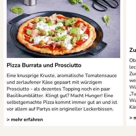
Glattschliff versehen. Griff aus verchromtem Zamak.
Farbe:
Titan Grau
Hersteller: Koriolis GmbH, Haller Straße 1, 74541
geliefert in einer weißen
Vellberg, contact@deejo.de
Lieferumfang:
Geschenkverpackung
Serie:
Tafelmesser
Zu
Material:
2CR14 + Griff aus Chrom
Ob 
Pizza Burrata und Prosciutto
le
Spülmaschinen
Nein
Zuc
geeignet:
Eine knusprige Kruste, aromatische Tomatensauce
we
und zerlaufener Käse gepaart mit würzigem
Wü
Prosciutto - als dezentes Topping noch ein paar
„Tu
Basilikumblätter. Klingt gut? Macht Hunger! Eine
Wa
selbstgemachte Pizza kommt immer gut an und ist
Kä
vor allem auf Partys ein origineller Leckerbissen.
> 
> mehr erfahren