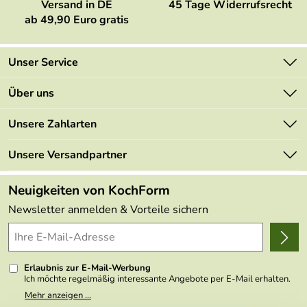
Versand in DE
45 Tage Widerrufsrecht
ab 49,90 Euro gratis
Unser Service
Kontakt
Über uns
Newsletter
Marken
Unsere Zahlarten
Mehrwertsteuerfrei
Neu
Retourenportal
Unsere Versandpartner
Angebote
FAQs
Made in Germany
Neuigkeiten von KochForm
Lieferbedingungen
Themen
Newsletter anmelden & Vorteile sichern
Delivery Terms
Wir über uns
Kundenlogin
Presse
Erlaubnis zur E-Mail-Werbung
Ich möchte regelmäßig interessante Angebote per E-Mail erhalten.
Meine E-Mail-Adresse wird nicht an andere Unternehmen
Mehr anzeigen ...
weitergegeben. Zu statistischen Zwecken wird in anonymer Form